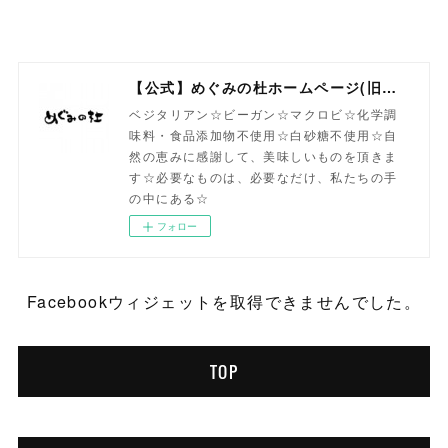
【公式】めぐみの杜ホームページ(旧自然食工房）
ベジタリアン☆ビーガン☆マクロビ☆化学調
味料・食品添加物不使用☆白砂糖不使用☆自
然の恵みに感謝して、美味しいものを頂きま
す☆必要なものは、必要なだけ、私たちの手
の中にある☆
フォロー
Facebookウィジェットを取得できませんでした。
TOP