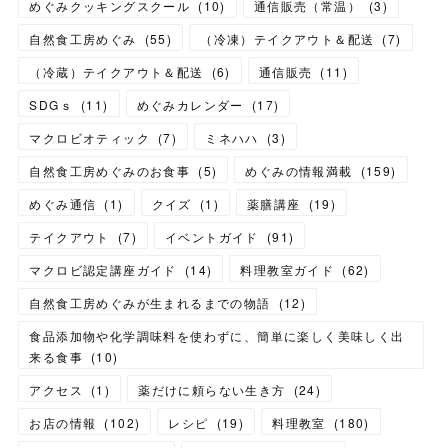
めぐみクッキングスクール
(
10
)
通信販売（常温）
(
3
)
自然食工房めぐみ
(
55
)
（冷凍）テイクアウト＆配送
(
7
)
（冷蔵）テイクアウト＆配送
(
6
)
通信販売
(
11
)
SDGｓ
(
11
)
めぐみカレンダー
(
17
)
マクロビオティック
(
7
)
ミネハハ
(
3
)
自然食工房めぐみのお食事
(
5
)
めぐみの情報満載
(
159
)
めぐみ通信
(
1
)
クイズ
(
1
)
薬膳講座
(
19
)
テイクアウト
(
7
)
イベントガイド
(
91
)
マクロビ認定講座ガイド
(
14
)
料理教室ガイド
(
62
)
自然食工房めぐみが生まれるまでの物語
(
12
)
食品添加物や化学調味料を使わずに、簡単に楽しく美味しく出
来る食事
(
10
)
アクセス
(
1
)
薬だけに頼らない生き方
(
24
)
お店の情報
(
102
)
レシピ
(
19
)
料理教室
(
180
)