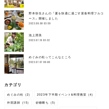
野本弥生さんの『夏を快適に過ごす菜食料理フルコ
ース』開催しました
2023.08.08 03:59
池上潤美
2023.07.19 03:32
めぐみの杜ってこんなところ
2023.07.07 09:00
カテゴリ
めぐみの杜
(
2
)
2023年下半期イベント&料理教室
(
4
)
外部講師
(
15
)
砂糖断ち
(
5
)