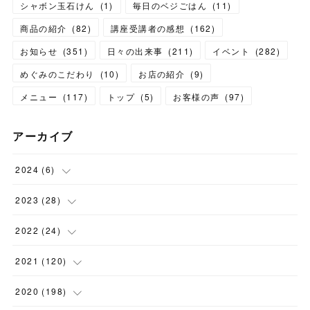
シャボン玉石けん
(
1
)
毎日のベジごはん
(
11
)
商品の紹介
(
82
)
講座受講者の感想
(
162
)
お知らせ
(
351
)
日々の出来事
(
211
)
イベント
(
282
)
めぐみのこだわり
(
10
)
お店の紹介
(
9
)
メニュー
(
117
)
トップ
(
5
)
お客様の声
(
97
)
アーカイブ
2024
(
6
)
(
1
)
2023
(
28
)
(
1
)
(
2
)
2022
(
24
)
(
1
)
(
1
)
(
5
)
2021
(
120
)
(
1
)
(
1
)
(
2
)
(
12
)
2020
(
198
)