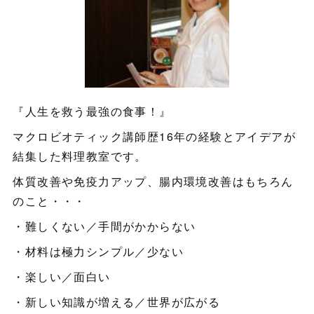
『人生を救う最強の食事！』
マクロビオティック講師歴16年の経験とアイデアが
結集した料理教室です。
体質改善や免疫力アップ、腸内環境改善はもちろん
のこと・・・
・難しくない／手間がかからない
・材料は極力シンプル／少ない
・楽しい／面白い
・新しい知識が増える／世界が広がる