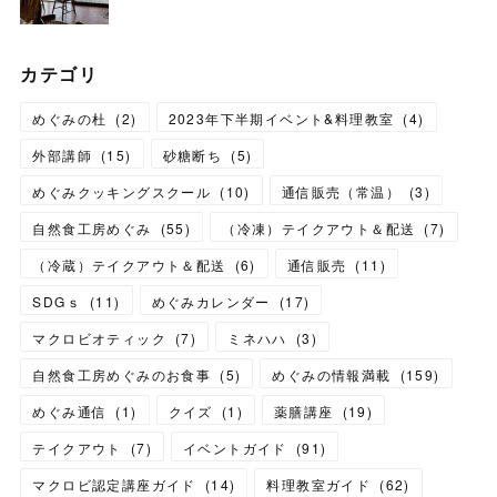
カテゴリ
めぐみの杜
(
2
)
2023年下半期イベント&料理教室
(
4
)
外部講師
(
15
)
砂糖断ち
(
5
)
めぐみクッキングスクール
(
10
)
通信販売（常温）
(
3
)
自然食工房めぐみ
(
55
)
（冷凍）テイクアウト＆配送
(
7
)
（冷蔵）テイクアウト＆配送
(
6
)
通信販売
(
11
)
SDGｓ
(
11
)
めぐみカレンダー
(
17
)
マクロビオティック
(
7
)
ミネハハ
(
3
)
自然食工房めぐみのお食事
(
5
)
めぐみの情報満載
(
159
)
めぐみ通信
(
1
)
クイズ
(
1
)
薬膳講座
(
19
)
テイクアウト
(
7
)
イベントガイド
(
91
)
マクロビ認定講座ガイド
(
14
)
料理教室ガイド
(
62
)