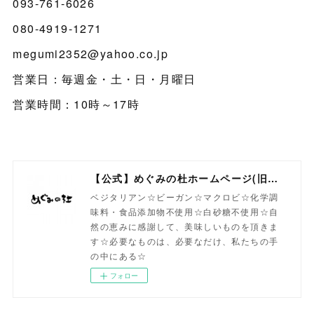
093-761-6026
080-4919-1271
megumi2352@yahoo.co.jp
営業日：毎週金・土・日・月曜日
営業時間：10時～17時
【公式】めぐみの杜ホームページ(旧自然食工房）
ベジタリアン☆ビーガン☆マクロビ☆化学調
味料・食品添加物不使用☆白砂糖不使用☆自
然の恵みに感謝して、美味しいものを頂きま
す☆必要なものは、必要なだけ、私たちの手
の中にある☆
フォロー