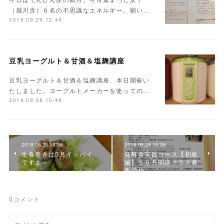
（堀川含）６名の不思議なエネルギー。願い…
2019.09.29 12:49
豆乳ヨーグルト＆甘酒＆塩麹講座
豆乳ヨーグルト＆甘酒＆塩麹講座、本日開催い
たしました。ヨーグルトメーカーを使っての…
2019.09.28 10:49
2018.05.25 13:58
2018.05.24 10:36
生春巻きは5月イッパイ
発酵食実践コース【初級
ですよ～
編】１０月開講クラス募
集開始
0
コメント