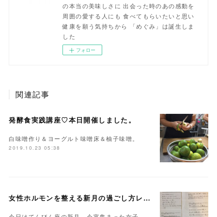
の本当の美味しさに 出会った時のあの感動を
周囲の愛する人にも 食べてもらいたいと思い
健康を願う気持ちから 「めぐみ」は誕生しま
した
フォロー
関連記事
発酵食実践講座♡本日開催しました。
白味噌作り＆ヨーグルト味噌床＆柚子味噌。
2019.10.23 05:38
女性ホルモンを整える新月の過ごし方レッスン◇開催しました。
今日はてんびん座の新月。今宵集まった女子