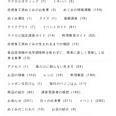
マクロビオティック
(
7
)
ミネハハ
(
3
)
自然食工房めぐみのお食事
(
5
)
めぐみの情報満載
(
159
)
めぐみ通信
(
1
)
クイズ
(
1
)
薬膳講座
(
19
)
テイクアウト
(
7
)
イベントガイド
(
91
)
マクロビ認定講座ガイド
(
14
)
料理教室ガイド
(
62
)
自然食工房めぐみが生まれるまでの物語
(
12
)
食品添加物や化学調味料を使わずに、簡単に楽しく美味しく出
来る食事
(
10
)
アクセス
(
1
)
薬だけに頼らない生き方
(
24
)
お店の情報
(
102
)
レシピ
(
19
)
料理教室
(
180
)
シャボン玉石けん
(
1
)
毎日のベジごはん
(
11
)
商品の紹介
(
82
)
講座受講者の感想
(
162
)
お知らせ
(
351
)
日々の出来事
(
211
)
イベント
(
282
)
めぐみのこだわり
(
10
)
お店の紹介
(
9
)