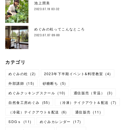
池上潤美
2023.07.19 03:32
めぐみの杜ってこんなところ
2023.07.07 09:00
カテゴリ
めぐみの杜
(
2
)
2023年下半期イベント&料理教室
(
4
)
外部講師
(
15
)
砂糖断ち
(
5
)
めぐみクッキングスクール
(
10
)
通信販売（常温）
(
3
)
自然食工房めぐみ
(
55
)
（冷凍）テイクアウト＆配送
(
7
)
（冷蔵）テイクアウト＆配送
(
6
)
通信販売
(
11
)
SDGｓ
(
11
)
めぐみカレンダー
(
17
)