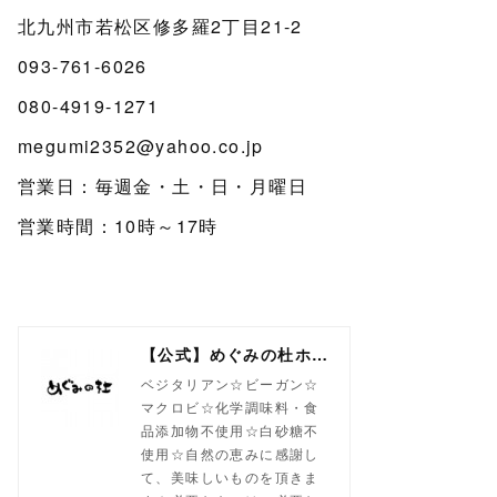
北九州市若松区修多羅2丁目21-2
093-761-6026
080-4919-1271
megumi2352@yahoo.co.jp
営業日：毎週金・土・日・月曜日
営業時間：10時～17時
【公式】めぐみの杜ホームページ(旧自然食工房）
ベジタリアン☆ビーガン☆
マクロビ☆化学調味料・食
品添加物不使用☆白砂糖不
使用☆自然の恵みに感謝し
て、美味しいものを頂きま