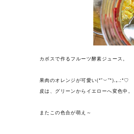
カボスで作るフルーツ酵素ジュース。
果肉のオレンジが可愛い(*˘︶˘*).｡.:*♡
皮は、グリーンからイエローへ変色中。
またこの色合が萌え～