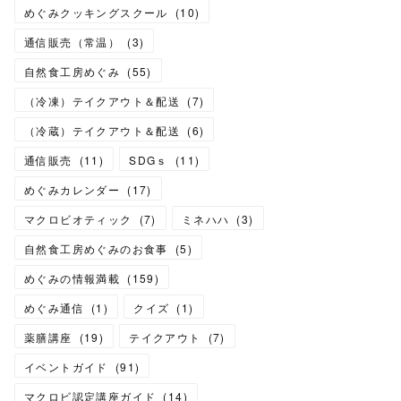
めぐみクッキングスクール
(
10
)
通信販売（常温）
(
3
)
自然食工房めぐみ
(
55
)
（冷凍）テイクアウト＆配送
(
7
)
（冷蔵）テイクアウト＆配送
(
6
)
通信販売
(
11
)
SDGｓ
(
11
)
めぐみカレンダー
(
17
)
マクロビオティック
(
7
)
ミネハハ
(
3
)
自然食工房めぐみのお食事
(
5
)
めぐみの情報満載
(
159
)
めぐみ通信
(
1
)
クイズ
(
1
)
薬膳講座
(
19
)
テイクアウト
(
7
)
イベントガイド
(
91
)
マクロビ認定講座ガイド
(
14
)