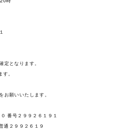
20時
２
１
確定となります。
ます。
をお願いいたします。
０ 番号２９９２６１９１
 普通２９９２６１９