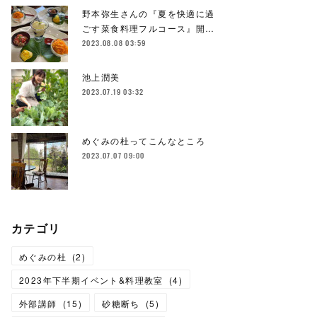
野本弥生さんの『夏を快適に過
ごす菜食料理フルコース』開…
2023.08.08 03:59
池上潤美
2023.07.19 03:32
めぐみの杜ってこんなところ
2023.07.07 09:00
カテゴリ
めぐみの杜
(
2
)
2023年下半期イベント&料理教室
(
4
)
外部講師
(
15
)
砂糖断ち
(
5
)