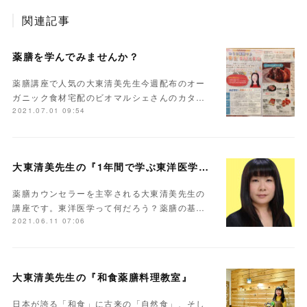
関連記事
薬膳を学んでみませんか？
薬膳講座で人気の大東清美先生今週配布のオー
ガニック食材宅配のビオマルシェさんのカタ…
2021.07.01 09:54
大東清美先生の『1年間で学ぶ東洋医学の基礎講座』
薬膳カウンセラーを主宰される大東清美先生の
講座です。東洋医学って何だろう？薬膳の基…
2021.06.11 07:06
大東清美先生の『和食薬膳料理教室』
日本が誇る「和食」に古来の「自然食」、そし