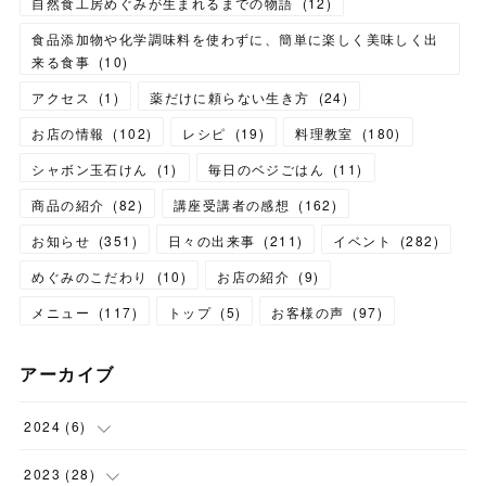
自然食工房めぐみが生まれるまでの物語
(
12
)
食品添加物や化学調味料を使わずに、簡単に楽しく美味しく出
来る食事
(
10
)
アクセス
(
1
)
薬だけに頼らない生き方
(
24
)
お店の情報
(
102
)
レシピ
(
19
)
料理教室
(
180
)
シャボン玉石けん
(
1
)
毎日のベジごはん
(
11
)
商品の紹介
(
82
)
講座受講者の感想
(
162
)
お知らせ
(
351
)
日々の出来事
(
211
)
イベント
(
282
)
めぐみのこだわり
(
10
)
お店の紹介
(
9
)
メニュー
(
117
)
トップ
(
5
)
お客様の声
(
97
)
アーカイブ
2024
(
6
)
(
1
)
2023
(
28
)