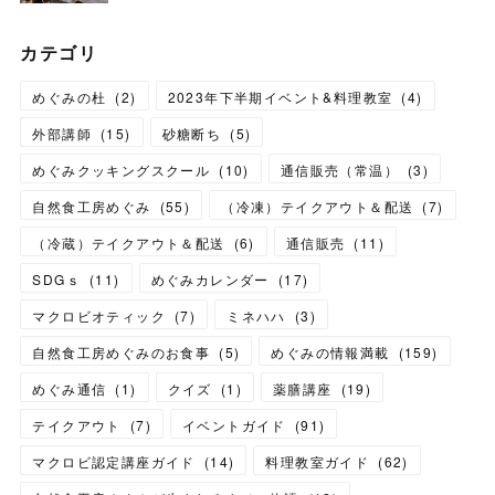
カテゴリ
めぐみの杜
(
2
)
2023年下半期イベント&料理教室
(
4
)
外部講師
(
15
)
砂糖断ち
(
5
)
めぐみクッキングスクール
(
10
)
通信販売（常温）
(
3
)
自然食工房めぐみ
(
55
)
（冷凍）テイクアウト＆配送
(
7
)
（冷蔵）テイクアウト＆配送
(
6
)
通信販売
(
11
)
SDGｓ
(
11
)
めぐみカレンダー
(
17
)
マクロビオティック
(
7
)
ミネハハ
(
3
)
自然食工房めぐみのお食事
(
5
)
めぐみの情報満載
(
159
)
めぐみ通信
(
1
)
クイズ
(
1
)
薬膳講座
(
19
)
テイクアウト
(
7
)
イベントガイド
(
91
)
マクロビ認定講座ガイド
(
14
)
料理教室ガイド
(
62
)