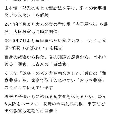
山村慎一郎氏のもとで望診法を学び、多くの食事相
談アシスタントを経験
2014年4月より大人の食の学び場『寺子屋*花』を展
開、大阪教室も同時に開催
2015年7月より毎日食べたい薬膳カフェ『おうち薬
膳~菜花（なばな）~』を開店
自身の経験から得た、食の知識と感覚から、日本の
誇る「和食」に古来の「自然食」
そして「薬膳」の考え方を融合させた、独自の『和
食薬膳』を、家庭で取り入れやすい「おうち薬膳」
スタイルで伝えています
将来の子供たちに誇れる食文化を伝えるため、奈良
&大阪をベースに、長崎の五島列島島根、東京など
出張教室も定期的に開催中