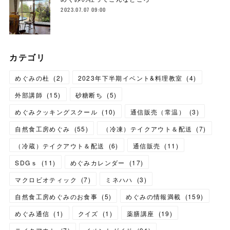
2023.07.07 09:00
カテゴリ
めぐみの杜
(
2
)
2023年下半期イベント&料理教室
(
4
)
外部講師
(
15
)
砂糖断ち
(
5
)
めぐみクッキングスクール
(
10
)
通信販売（常温）
(
3
)
自然食工房めぐみ
(
55
)
（冷凍）テイクアウト＆配送
(
7
)
（冷蔵）テイクアウト＆配送
(
6
)
通信販売
(
11
)
SDGｓ
(
11
)
めぐみカレンダー
(
17
)
マクロビオティック
(
7
)
ミネハハ
(
3
)
自然食工房めぐみのお食事
(
5
)
めぐみの情報満載
(
159
)
めぐみ通信
(
1
)
クイズ
(
1
)
薬膳講座
(
19
)