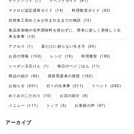
テイクアウト
(
7
)
イベントガイド
(
91
)
マクロビ認定講座ガイド
(
14
)
料理教室ガイド
(
62
)
自然食工房めぐみが生まれるまでの物語
(
12
)
食品添加物や化学調味料を使わずに、簡単に楽しく美味しく出
来る食事
(
10
)
アクセス
(
1
)
薬だけに頼らない生き方
(
24
)
お店の情報
(
102
)
レシピ
(
19
)
料理教室
(
180
)
シャボン玉石けん
(
1
)
毎日のベジごはん
(
11
)
商品の紹介
(
82
)
講座受講者の感想
(
162
)
お知らせ
(
351
)
日々の出来事
(
211
)
イベント
(
282
)
めぐみのこだわり
(
10
)
お店の紹介
(
9
)
メニュー
(
117
)
トップ
(
5
)
お客様の声
(
97
)
アーカイブ