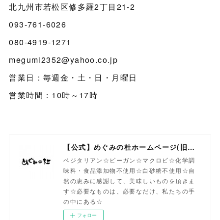
北九州市若松区修多羅2丁目21-2
093-761-6026
080-4919-1271
megumi2352@yahoo.co.jp
営業日：毎週金・土・日・月曜日
営業時間：10時～17時
【公式】めぐみの杜ホームページ(旧自然食工房）
ベジタリアン☆ビーガン☆マクロビ☆化学調
味料・食品添加物不使用☆白砂糖不使用☆自
然の恵みに感謝して、美味しいものを頂きま
す☆必要なものは、必要なだけ、私たちの手
の中にある☆
フォロー