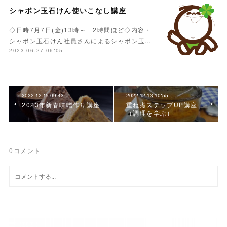
シャボン玉石けん使いこなし講座
◇日時7月7日(金)13時～ 2時間ほど◇内容・
シャボン玉石けん社員さんによるシャボン玉…
2023.06.27 06:05
2022.12.15 09:43
2022.12.13 10:55
2023年新春味噌作り講座
重ね煮ステップUP講座
（調理を学ぶ）
0
コメント