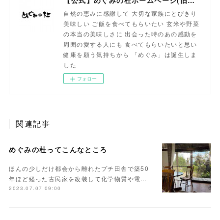
【公式】めぐみの杜ホームページ(旧自然食工房）
自然の恵みに感謝して 大切な家族にとびきり
美味しい ご飯を食べてもらいたい 玄米や野菜
の本当の美味しさに 出会った時のあの感動を
周囲の愛する人にも 食べてもらいたいと思い
健康を願う気持ちから 「めぐみ」は誕生しま
した
フォロー
関連記事
めぐみの杜ってこんなところ
ほんの少しだけ都会から離れたプチ田舎で築50
年ほど経った古民家を改装して化学物質や電…
2023.07.07 09:00