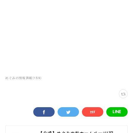
めぐみの情報満載
(
159
)