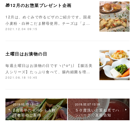
🎁12月のお惣菜プレゼント企画
12月は、めぐみで作るピザのご紹介です。国産
小麦粉・白神こだま酵母使用。チーズは「よ…
2021.12.04 09:15
土曜日はお漬物の日
毎週土曜日はお漬物の日ですヽ(^o^)丿【腸活美
人シリーズ】たっぷり食べて、腸内細菌を増…
2021.06.18 10:45
2019.02.15 12:12
2019.02.07 13:18
2月後半のイベント＆料
５０度洗いと重ね煮でハ
理教室のご案内
ンバーグ◇直前告知