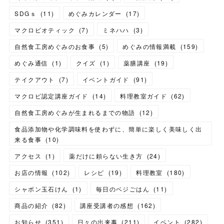
SDGｓ
(
11
)
めぐみカレンダー
(
17
)
マクロビオティック
(
7
)
ミネハハ
(
3
)
自然食工房めぐみのお食事
(
5
)
めぐみの情報満載
(
159
)
めぐみ通信
(
1
)
クイズ
(
1
)
薬膳講座
(
19
)
テイクアウト
(
7
)
イベントガイド
(
91
)
マクロビ認定講座ガイド
(
14
)
料理教室ガイド
(
62
)
自然食工房めぐみが生まれるまでの物語
(
12
)
食品添加物や化学調味料を使わずに、簡単に楽しく美味しく出
来る食事
(
10
)
アクセス
(
1
)
薬だけに頼らない生き方
(
24
)
お店の情報
(
102
)
レシピ
(
19
)
料理教室
(
180
)
シャボン玉石けん
(
1
)
毎日のベジごはん
(
11
)
商品の紹介
(
82
)
講座受講者の感想
(
162
)
お知らせ
(
351
)
日々の出来事
(
211
)
イベント
(
282
)