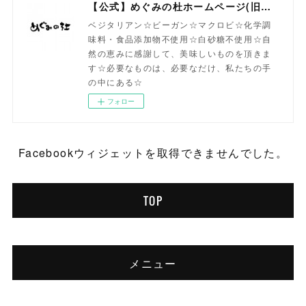
【公式】めぐみの杜ホームページ(旧自然食工房）
ベジタリアン☆ビーガン☆マクロビ☆化学調
味料・食品添加物不使用☆白砂糖不使用☆自
然の恵みに感謝して、美味しいものを頂きま
す☆必要なものは、必要なだけ、私たちの手
の中にある☆
フォロー
Facebookウィジェットを取得できませんでした。
TOP
メニュー