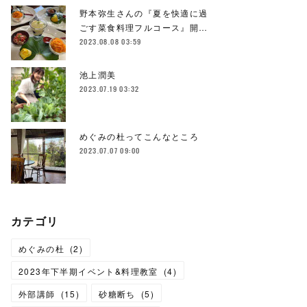
野本弥生さんの『夏を快適に過
ごす菜食料理フルコース』開…
2023.08.08 03:59
池上潤美
2023.07.19 03:32
めぐみの杜ってこんなところ
2023.07.07 09:00
カテゴリ
めぐみの杜
(
2
)
2023年下半期イベント&料理教室
(
4
)
外部講師
(
15
)
砂糖断ち
(
5
)