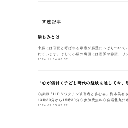
関連記事
腸もみとは
小腸には宿便と呼ばれる毒素が腸壁にへばりついてい
れています。そして小腸の裏側には動脈や静脈、リ
2024.11.04 08:37
「心が傷付く子ども時代の経験を通して今、
◇講師『H P Vワクチン被害者と歩む会』梅本美
13時30分から15時30分◇参加費無料◇会場北九
2024.09.05 07:22