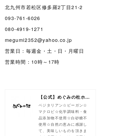
北九州市若松区修多羅2丁目21-2
093-761-6026
080-4919-1271
megumi2352@yahoo.co.jp
営業日：毎週金・土・日・月曜日
営業時間：10時～17時
【公式】めぐみの杜ホームページ(旧自然食工房）
ベジタリアン☆ビーガン☆
マクロビ☆化学調味料・食
品添加物不使用☆白砂糖不
使用☆自然の恵みに感謝し
て、美味しいものを頂きま