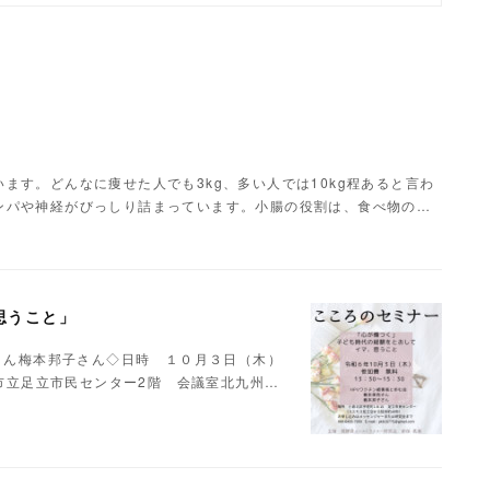
ます。どんなに痩せた人でも3kg、多い人では10kg程あると言わ
ンパや神経がびっしり詰まっています。小腸の役割は、食べ物の…
思うこと」
有さん梅本邦子さん◇日時 １０月３日（木）
州市立足立市民センター2階 会議室北九州…