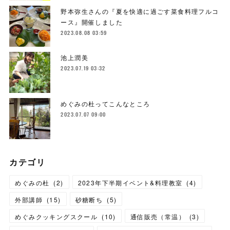
野本弥生さんの『夏を快適に過ごす菜食料理フルコ
ース』開催しました
2023.08.08 03:59
池上潤美
2023.07.19 03:32
めぐみの杜ってこんなところ
2023.07.07 09:00
カテゴリ
めぐみの杜
(
2
)
2023年下半期イベント&料理教室
(
4
)
外部講師
(
15
)
砂糖断ち
(
5
)
めぐみクッキングスクール
(
10
)
通信販売（常温）
(
3
)