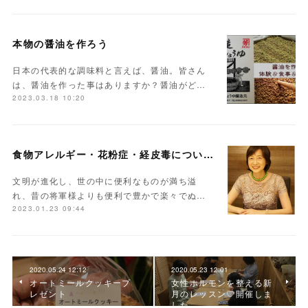
本物の醤油を作ろう
日本の代表的な調味料と言えば、醤油。皆さん
は、醤油を作った事はありますか？醤油がど…
2023.03.18 10:20
食物アレルギー・花粉症・経皮毒について学んでみませんか？
文明が進化し、世の中に便利なものが満ち溢
れ、昔の将軍様よりも便利で豊かで楽々でぬ…
2023.01.23 09:44
2020.05.24 12:12
2020.05.23 12:01
オートミールクッキープ
女性ホルモンを整える新
レゼント
月のレッスン♡開催しま
した