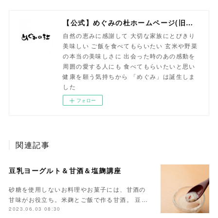
【公式】めぐみの杜ホームページ(旧自然食工房）
自然の恵みに感謝して 大切な家族にとびきり
美味しい ご飯を食べてもらいたい 玄米や野菜
の本当の美味しさに 出会った時のあの感動を
周囲の愛する人にも 食べてもらいたいと思い
健康を願う気持ちから 「めぐみ」は誕生しま
した
フォロー
関連記事
豆乳ヨーグルト＆甘酒＆塩麹講座
砂糖を使用しないお料理やお菓子には、甘酒の
甘味がお役立ち。米麹とご飯で作る甘酒。 豆…
2023.06.03 08:30