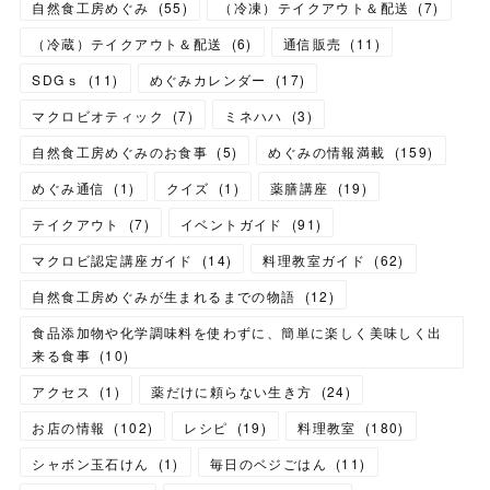
自然食工房めぐみ
(
55
)
（冷凍）テイクアウト＆配送
(
7
)
（冷蔵）テイクアウト＆配送
(
6
)
通信販売
(
11
)
SDGｓ
(
11
)
めぐみカレンダー
(
17
)
マクロビオティック
(
7
)
ミネハハ
(
3
)
自然食工房めぐみのお食事
(
5
)
めぐみの情報満載
(
159
)
めぐみ通信
(
1
)
クイズ
(
1
)
薬膳講座
(
19
)
テイクアウト
(
7
)
イベントガイド
(
91
)
マクロビ認定講座ガイド
(
14
)
料理教室ガイド
(
62
)
自然食工房めぐみが生まれるまでの物語
(
12
)
食品添加物や化学調味料を使わずに、簡単に楽しく美味しく出
来る食事
(
10
)
アクセス
(
1
)
薬だけに頼らない生き方
(
24
)
お店の情報
(
102
)
レシピ
(
19
)
料理教室
(
180
)
シャボン玉石けん
(
1
)
毎日のベジごはん
(
11
)