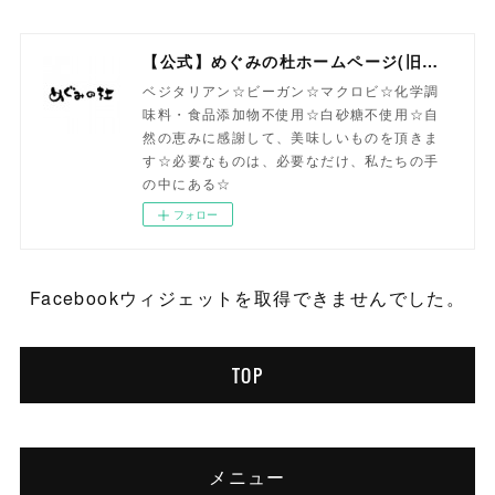
【公式】めぐみの杜ホームページ(旧自然食工房）
ベジタリアン☆ビーガン☆マクロビ☆化学調
味料・食品添加物不使用☆白砂糖不使用☆自
然の恵みに感謝して、美味しいものを頂きま
す☆必要なものは、必要なだけ、私たちの手
の中にある☆
フォロー
Facebookウィジェットを取得できませんでした。
TOP
メニュー