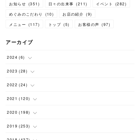
お知らせ
(
351
)
日々の出来事
(
211
)
イベント
(
282
)
めぐみのこだわり
(
10
)
お店の紹介
(
9
)
メニュー
(
117
)
トップ
(
5
)
お客様の声
(
97
)
アーカイブ
2024
(
6
)
(
1
)
2023
(
28
)
(
1
)
(
2
)
2022
(
24
)
(
1
)
(
1
)
(
5
)
2021
(
120
)
(
1
)
(
1
)
(
2
)
(
12
)
2020
(
198
)
(
1
)
(
2
)
(
2
)
(
3
)
(
12
)
2019
(
253
)
(
1
)
(
5
)
(
1
)
(
1
)
(
11
)
(
14
)
2018
(
437
)