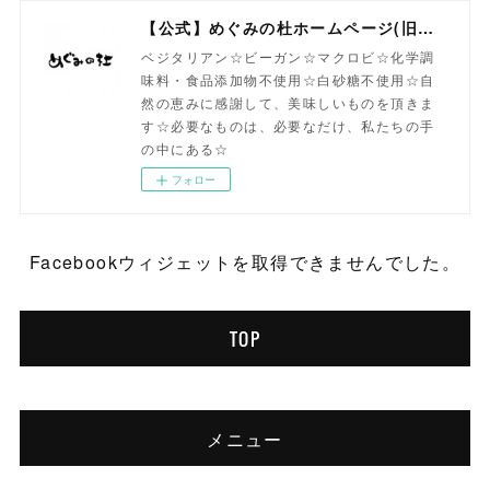
【公式】めぐみの杜ホームページ(旧自然食工房）
ベジタリアン☆ビーガン☆マクロビ☆化学調
味料・食品添加物不使用☆白砂糖不使用☆自
然の恵みに感謝して、美味しいものを頂きま
す☆必要なものは、必要なだけ、私たちの手
の中にある☆
フォロー
Facebookウィジェットを取得できませんでした。
TOP
メニュー