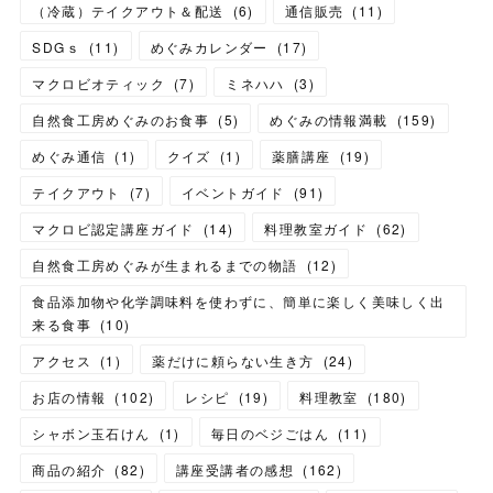
（冷蔵）テイクアウト＆配送
(
6
)
通信販売
(
11
)
SDGｓ
(
11
)
めぐみカレンダー
(
17
)
マクロビオティック
(
7
)
ミネハハ
(
3
)
自然食工房めぐみのお食事
(
5
)
めぐみの情報満載
(
159
)
めぐみ通信
(
1
)
クイズ
(
1
)
薬膳講座
(
19
)
テイクアウト
(
7
)
イベントガイド
(
91
)
マクロビ認定講座ガイド
(
14
)
料理教室ガイド
(
62
)
自然食工房めぐみが生まれるまでの物語
(
12
)
食品添加物や化学調味料を使わずに、簡単に楽しく美味しく出
来る食事
(
10
)
アクセス
(
1
)
薬だけに頼らない生き方
(
24
)
お店の情報
(
102
)
レシピ
(
19
)
料理教室
(
180
)
シャボン玉石けん
(
1
)
毎日のベジごはん
(
11
)
商品の紹介
(
82
)
講座受講者の感想
(
162
)