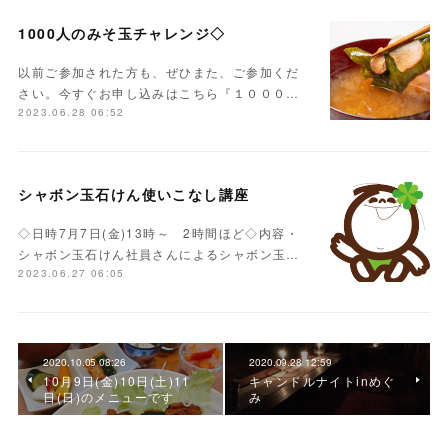
1000人のみそ玉チャレンジ◇
以前ご参加された方も、ぜひまた、ご参加くだ
さい。今すぐお申し込みはこちら『１０００…
2023.06.28 06:52
シャボン玉石けん使いこなし講座
◇日時7月7日(金)13時～ 2時間ほど◇内容・
シャボン玉石けん社員さんによるシャボン玉…
2023.06.27 06:05
2020.10.05 08:26
2020.09.28 12:59
10月9日(金)10日(土)11
キャンドルナイトinめぐ
日(日)のメニューです
み