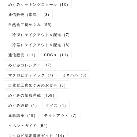
めぐみクッキングスクール
(
10
)
通信販売（常温）
(
3
)
自然食工房めぐみ
(
55
)
（冷凍）テイクアウト＆配送
(
7
)
（冷蔵）テイクアウト＆配送
(
6
)
通信販売
(
11
)
SDGｓ
(
11
)
めぐみカレンダー
(
17
)
マクロビオティック
(
7
)
ミネハハ
(
3
)
自然食工房めぐみのお食事
(
5
)
めぐみの情報満載
(
159
)
めぐみ通信
(
1
)
クイズ
(
1
)
薬膳講座
(
19
)
テイクアウト
(
7
)
イベントガイド
(
91
)
マクロビ認定講座ガイド
(
14
)