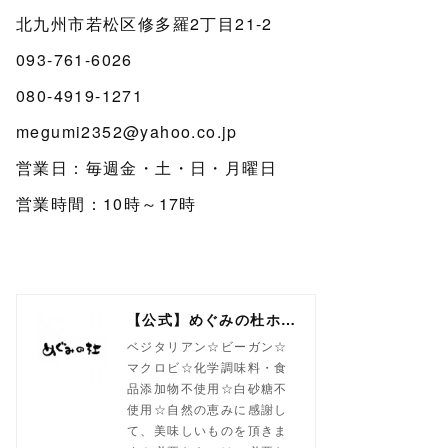
北九州市若松区修多羅2丁目21-2
093-761-6026
080-4919-1271
megumi2352@yahoo.co.jp
営業日：毎週金・土・日・月曜日
営業時間：10時～17時
【公式】めぐみの杜ホームページ(旧自然食工房）
ベジタリアン☆ビーガン☆
マクロビ☆化学調味料・食
品添加物不使用☆白砂糖不
使用☆自然の恵みに感謝し
て、美味しいものを頂きま