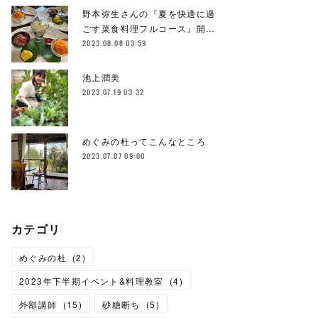
野本弥生さんの『夏を快適に過
ごす菜食料理フルコース』開…
2023.08.08 03:59
池上潤美
2023.07.19 03:32
めぐみの杜ってこんなところ
2023.07.07 09:00
カテゴリ
めぐみの杜
(
2
)
2023年下半期イベント&料理教室
(
4
)
外部講師
(
15
)
砂糖断ち
(
5
)