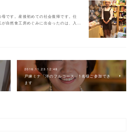
の母です。産後初めての社会復帰です。仕
私が自然食工房めぐみに出会ったのは、入…
2016.11.23 12:48
戸練ミナ「洋のフルコース」1名様ご参加でき
ます