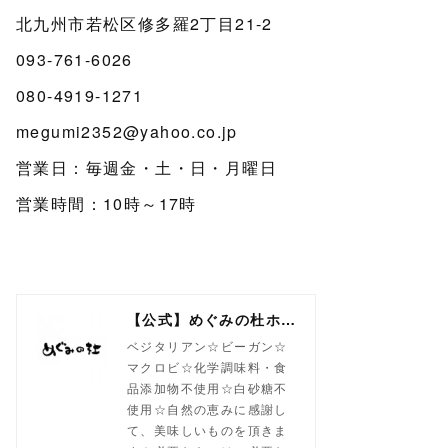
北九州市若松区修多羅2丁目21-2
093-761-6026
080-4919-1271
megumi2352@yahoo.co.jp
営業日：毎週金・土・日・月曜日
営業時間：10時～17時
【公式】めぐみの杜ホームページ(旧自然食工房）
ベジタリアン☆ビーガン☆
マクロビ☆化学調味料・食
品添加物不使用☆白砂糖不
使用☆自然の恵みに感謝し
て、美味しいものを頂きま