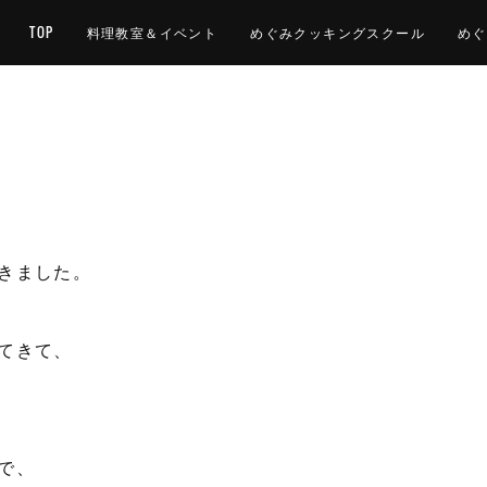
TOP
料理教室＆イベント
めぐみクッキングスクール
めぐ
きました。
てきて、
で、