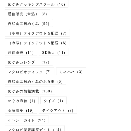
めぐみクッキングスクール
(
10
)
通信販売（常温）
(
3
)
自然食工房めぐみ
(
55
)
（冷凍）テイクアウト＆配送
(
7
)
（冷蔵）テイクアウト＆配送
(
6
)
通信販売
(
11
)
SDGｓ
(
11
)
めぐみカレンダー
(
17
)
マクロビオティック
(
7
)
ミネハハ
(
3
)
自然食工房めぐみのお食事
(
5
)
めぐみの情報満載
(
159
)
めぐみ通信
(
1
)
クイズ
(
1
)
薬膳講座
(
19
)
テイクアウト
(
7
)
イベントガイド
(
91
)
マクロビ認定講座ガイド
(
14
)