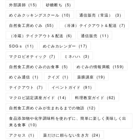
外部講師
(
15
)
砂糖断ち
(
5
)
めぐみクッキングスクール
(
10
)
通信販売（常温）
(
3
)
自然食工房めぐみ
(
55
)
（冷凍）テイクアウト＆配送
(
7
)
（冷蔵）テイクアウト＆配送
(
6
)
通信販売
(
11
)
SDGｓ
(
11
)
めぐみカレンダー
(
17
)
マクロビオティック
(
7
)
ミネハハ
(
3
)
自然食工房めぐみのお食事
(
5
)
めぐみの情報満載
(
159
)
めぐみ通信
(
1
)
クイズ
(
1
)
薬膳講座
(
19
)
テイクアウト
(
7
)
イベントガイド
(
91
)
マクロビ認定講座ガイド
(
14
)
料理教室ガイド
(
62
)
自然食工房めぐみが生まれるまでの物語
(
12
)
食品添加物や化学調味料を使わずに、簡単に楽しく美味しく出
来る食事
(
10
)
アクセス
(
1
)
薬だけに頼らない生き方
(
24
)