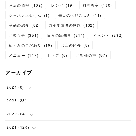
お店の情報
(
102
)
レシピ
(
19
)
料理教室
(
180
)
シャボン玉石けん
(
1
)
毎日のベジごはん
(
11
)
商品の紹介
(
82
)
講座受講者の感想
(
162
)
お知らせ
(
351
)
日々の出来事
(
211
)
イベント
(
282
)
めぐみのこだわり
(
10
)
お店の紹介
(
9
)
メニュー
(
117
)
トップ
(
5
)
お客様の声
(
97
)
アーカイブ
2024
(
6
)
(
1
)
2023
(
28
)
(
1
)
(
2
)
2022
(
24
)
(
1
)
(
1
)
(
5
)
2021
(
120
)