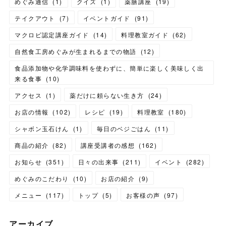
めぐみ通信
(
1
)
クイズ
(
1
)
薬膳講座
(
19
)
テイクアウト
(
7
)
イベントガイド
(
91
)
マクロビ認定講座ガイド
(
14
)
料理教室ガイド
(
62
)
自然食工房めぐみが生まれるまでの物語
(
12
)
食品添加物や化学調味料を使わずに、簡単に楽しく美味しく出
来る食事
(
10
)
アクセス
(
1
)
薬だけに頼らない生き方
(
24
)
お店の情報
(
102
)
レシピ
(
19
)
料理教室
(
180
)
シャボン玉石けん
(
1
)
毎日のベジごはん
(
11
)
商品の紹介
(
82
)
講座受講者の感想
(
162
)
お知らせ
(
351
)
日々の出来事
(
211
)
イベント
(
282
)
めぐみのこだわり
(
10
)
お店の紹介
(
9
)
メニュー
(
117
)
トップ
(
5
)
お客様の声
(
97
)
アーカイブ