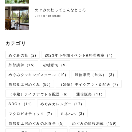
めぐみの杜ってこんなところ
2023.07.07 09:00
カテゴリ
めぐみの杜
(
2
)
2023年下半期イベント&料理教室
(
4
)
外部講師
(
15
)
砂糖断ち
(
5
)
めぐみクッキングスクール
(
10
)
通信販売（常温）
(
3
)
自然食工房めぐみ
(
55
)
（冷凍）テイクアウト＆配送
(
7
)
（冷蔵）テイクアウト＆配送
(
6
)
通信販売
(
11
)
SDGｓ
(
11
)
めぐみカレンダー
(
17
)
マクロビオティック
(
7
)
ミネハハ
(
3
)
自然食工房めぐみのお食事
(
5
)
めぐみの情報満載
(
159
)