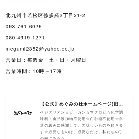
北九州市若松区修多羅2丁目21-2
093-761-6026
080-4919-1271
megumi2352@yahoo.co.jp
営業日：毎週金・土・日・月曜日
営業時間：10時～17時
【公式】めぐみの杜ホームページ(旧自然食工房）
ベジタリアン☆ビーガン☆マクロビ☆化学調
味料・食品添加物不使用☆白砂糖不使用☆自
然の恵みに感謝して、美味しいものを頂きま
す☆必要なものは、必要なだけ、私たちの手
の中にある☆