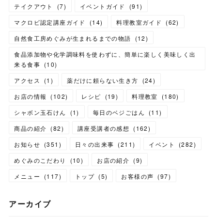
テイクアウト
(
7
)
イベントガイド
(
91
)
マクロビ認定講座ガイド
(
14
)
料理教室ガイド
(
62
)
自然食工房めぐみが生まれるまでの物語
(
12
)
食品添加物や化学調味料を使わずに、簡単に楽しく美味しく出
来る食事
(
10
)
アクセス
(
1
)
薬だけに頼らない生き方
(
24
)
お店の情報
(
102
)
レシピ
(
19
)
料理教室
(
180
)
シャボン玉石けん
(
1
)
毎日のベジごはん
(
11
)
商品の紹介
(
82
)
講座受講者の感想
(
162
)
お知らせ
(
351
)
日々の出来事
(
211
)
イベント
(
282
)
めぐみのこだわり
(
10
)
お店の紹介
(
9
)
メニュー
(
117
)
トップ
(
5
)
お客様の声
(
97
)
アーカイブ