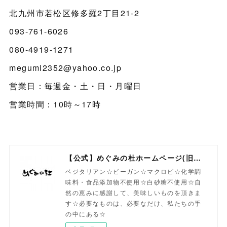
北九州市若松区修多羅2丁目21-2
093-761-6026
080-4919-1271
megumi2352@yahoo.co.jp
営業日：毎週金・土・日・月曜日
営業時間：10時～17時
【公式】めぐみの杜ホームページ(旧自然食工房）
ベジタリアン☆ビーガン☆マクロビ☆化学調
味料・食品添加物不使用☆白砂糖不使用☆自
然の恵みに感謝して、美味しいものを頂きま
す☆必要なものは、必要なだけ、私たちの手
の中にある☆