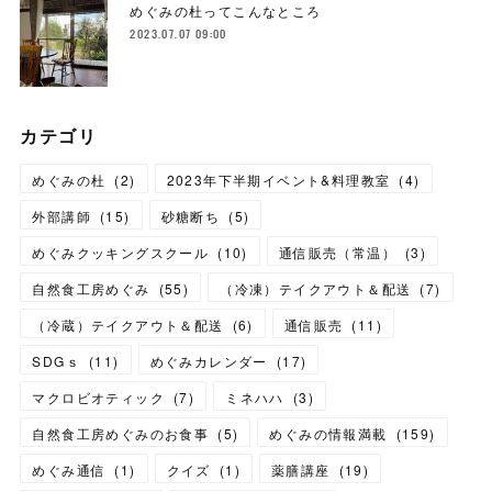
めぐみの杜ってこんなところ
2023.07.07 09:00
カテゴリ
めぐみの杜
(
2
)
2023年下半期イベント&料理教室
(
4
)
外部講師
(
15
)
砂糖断ち
(
5
)
めぐみクッキングスクール
(
10
)
通信販売（常温）
(
3
)
自然食工房めぐみ
(
55
)
（冷凍）テイクアウト＆配送
(
7
)
（冷蔵）テイクアウト＆配送
(
6
)
通信販売
(
11
)
SDGｓ
(
11
)
めぐみカレンダー
(
17
)
マクロビオティック
(
7
)
ミネハハ
(
3
)
自然食工房めぐみのお食事
(
5
)
めぐみの情報満載
(
159
)
めぐみ通信
(
1
)
クイズ
(
1
)
薬膳講座
(
19
)