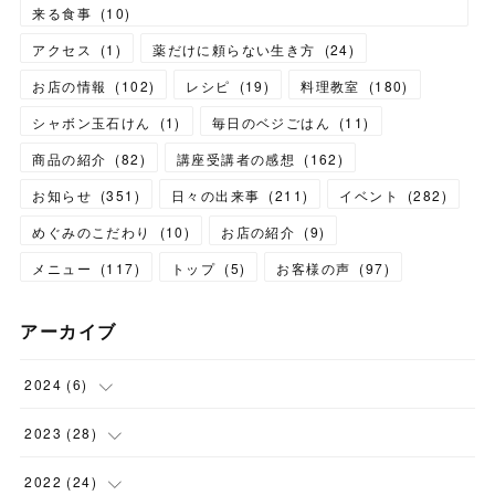
来る食事
(
10
)
アクセス
(
1
)
薬だけに頼らない生き方
(
24
)
お店の情報
(
102
)
レシピ
(
19
)
料理教室
(
180
)
シャボン玉石けん
(
1
)
毎日のベジごはん
(
11
)
商品の紹介
(
82
)
講座受講者の感想
(
162
)
お知らせ
(
351
)
日々の出来事
(
211
)
イベント
(
282
)
めぐみのこだわり
(
10
)
お店の紹介
(
9
)
メニュー
(
117
)
トップ
(
5
)
お客様の声
(
97
)
アーカイブ
2024
(
6
)
(
1
)
2023
(
28
)
(
1
)
(
2
)
2022
(
24
)