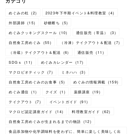
カテゴリ
めぐみの杜
(
2
)
2023年下半期イベント&料理教室
(
4
)
外部講師
(
15
)
砂糖断ち
(
5
)
めぐみクッキングスクール
(
10
)
通信販売（常温）
(
3
)
自然食工房めぐみ
(
55
)
（冷凍）テイクアウト＆配送
(
7
)
（冷蔵）テイクアウト＆配送
(
6
)
通信販売
(
11
)
SDGｓ
(
11
)
めぐみカレンダー
(
17
)
マクロビオティック
(
7
)
ミネハハ
(
3
)
自然食工房めぐみのお食事
(
5
)
めぐみの情報満載
(
159
)
めぐみ通信
(
1
)
クイズ
(
1
)
薬膳講座
(
19
)
テイクアウト
(
7
)
イベントガイド
(
91
)
マクロビ認定講座ガイド
(
14
)
料理教室ガイド
(
62
)
自然食工房めぐみが生まれるまでの物語
(
12
)
食品添加物や化学調味料を使わずに、簡単に楽しく美味しく出