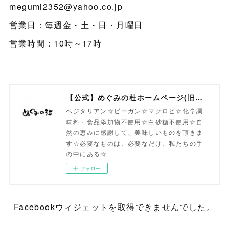
megumi2352@yahoo.co.jp
営業日：毎週金・土・日・月曜日
営業時間：10時～17時
【公式】めぐみの杜ホームページ(旧自然食工房）
ベジタリアン☆ビーガン☆マクロビ☆化学調
味料・食品添加物不使用☆白砂糖不使用☆自
然の恵みに感謝して、美味しいものを頂きま
す☆必要なものは、必要なだけ、私たちの手
の中にある☆
フォロー
Facebookウィジェットを取得できませんでした。