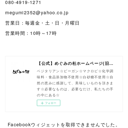
080-4919-1271
megumi2352@yahoo.co.jp
営業日：毎週金・土・日・月曜日
営業時間：10時～17時
【公式】めぐみの杜ホームページ(旧自然食工房）
ベジタリアン☆ビーガン☆マクロビ☆化学調
味料・食品添加物不使用☆白砂糖不使用☆自
然の恵みに感謝して、美味しいものを頂きま
す☆必要なものは、必要なだけ、私たちの手
の中にある☆
フォロー
Facebookウィジェットを取得できませんでした。