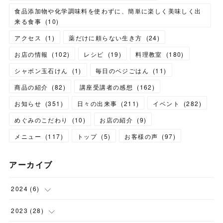
食品添加物や化学調味料を使わずに、簡単に楽しく美味しく出
来る食事
(
10
)
アクセス
(
1
)
薬だけに頼らない生き方
(
24
)
お店の情報
(
102
)
レシピ
(
19
)
料理教室
(
180
)
シャボン玉石けん
(
1
)
毎日のベジごはん
(
11
)
商品の紹介
(
82
)
講座受講者の感想
(
162
)
お知らせ
(
351
)
日々の出来事
(
211
)
イベント
(
282
)
めぐみのこだわり
(
10
)
お店の紹介
(
9
)
メニュー
(
117
)
トップ
(
5
)
お客様の声
(
97
)
アーカイブ
2024
(
6
)
(
1
)
2023
(
28
)