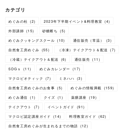
カテゴリ
めぐみの杜
(
2
)
2023年下半期イベント&料理教室
(
4
)
外部講師
(
15
)
砂糖断ち
(
5
)
めぐみクッキングスクール
(
10
)
通信販売（常温）
(
3
)
自然食工房めぐみ
(
55
)
（冷凍）テイクアウト＆配送
(
7
)
（冷蔵）テイクアウト＆配送
(
6
)
通信販売
(
11
)
SDGｓ
(
11
)
めぐみカレンダー
(
17
)
マクロビオティック
(
7
)
ミネハハ
(
3
)
自然食工房めぐみのお食事
(
5
)
めぐみの情報満載
(
159
)
めぐみ通信
(
1
)
クイズ
(
1
)
薬膳講座
(
19
)
テイクアウト
(
7
)
イベントガイド
(
91
)
マクロビ認定講座ガイド
(
14
)
料理教室ガイド
(
62
)
自然食工房めぐみが生まれるまでの物語
(
12
)