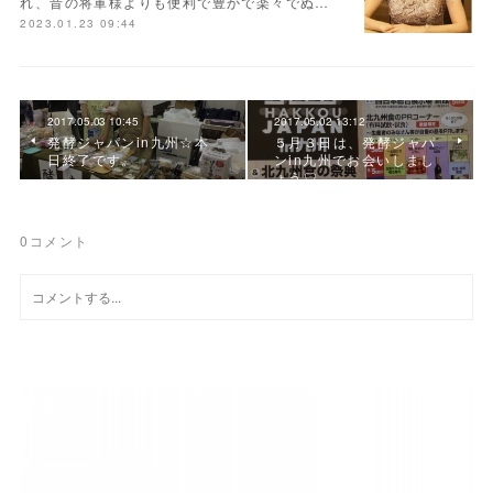
れ、昔の将軍様よりも便利で豊かで楽々でぬ…
2023.01.23 09:44
2017.05.03 10:45
2017.05.02 13:12
発酵ジャパンin九州☆本
５月３日は、発酵ジャパ
日終了です。
ンin九州でお会いしまし
ょう♡
0
コメント