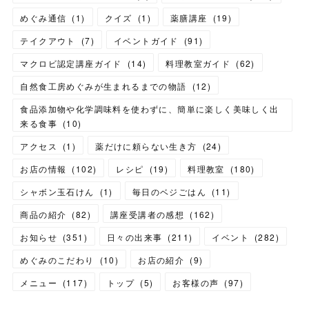
めぐみ通信
(
1
)
クイズ
(
1
)
薬膳講座
(
19
)
テイクアウト
(
7
)
イベントガイド
(
91
)
マクロビ認定講座ガイド
(
14
)
料理教室ガイド
(
62
)
自然食工房めぐみが生まれるまでの物語
(
12
)
食品添加物や化学調味料を使わずに、簡単に楽しく美味しく出
来る食事
(
10
)
アクセス
(
1
)
薬だけに頼らない生き方
(
24
)
お店の情報
(
102
)
レシピ
(
19
)
料理教室
(
180
)
シャボン玉石けん
(
1
)
毎日のベジごはん
(
11
)
商品の紹介
(
82
)
講座受講者の感想
(
162
)
お知らせ
(
351
)
日々の出来事
(
211
)
イベント
(
282
)
めぐみのこだわり
(
10
)
お店の紹介
(
9
)
メニュー
(
117
)
トップ
(
5
)
お客様の声
(
97
)