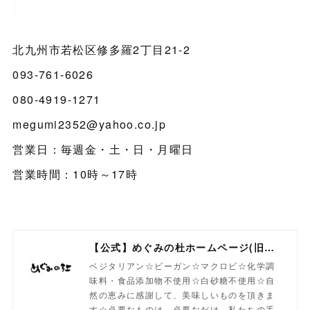
北九州市若松区修多羅2丁目21-2
093-761-6026
080-4919-1271
megumi2352@yahoo.co.jp
営業日：毎週金・土・日・月曜日
営業時間：10時～17時
【公式】めぐみの杜ホームページ(旧自然食工房）
ベジタリアン☆ビーガン☆マクロビ☆化学調
味料・食品添加物不使用☆白砂糖不使用☆自
然の恵みに感謝して、美味しいものを頂きま
す☆必要なものは、必要なだけ、私たちの手