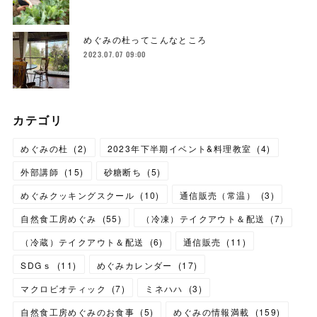
めぐみの杜ってこんなところ
2023.07.07 09:00
カテゴリ
めぐみの杜
(
2
)
2023年下半期イベント&料理教室
(
4
)
外部講師
(
15
)
砂糖断ち
(
5
)
めぐみクッキングスクール
(
10
)
通信販売（常温）
(
3
)
自然食工房めぐみ
(
55
)
（冷凍）テイクアウト＆配送
(
7
)
（冷蔵）テイクアウト＆配送
(
6
)
通信販売
(
11
)
SDGｓ
(
11
)
めぐみカレンダー
(
17
)
マクロビオティック
(
7
)
ミネハハ
(
3
)
自然食工房めぐみのお食事
(
5
)
めぐみの情報満載
(
159
)