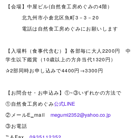
【会場】中屋ビル(自然食工房めぐみの4階）
北九州市小倉北区魚町3－3－20
電話は自然食工房めぐみにお願いします
【入場料（食事代含む）】各部毎に大人2200円 中
学生以下鑑賞（10歳以上の方弁当代1320円）
✰2部同時お申し込みで4400円→3300円
【お問合せ・お申込み】①~③いずれかの方法で
①自然食工房めぐみ
公式LINE
②メールE‗mail
megumi2352@yahoo.co.jp
③お電話
℡＆Fax
0935112352