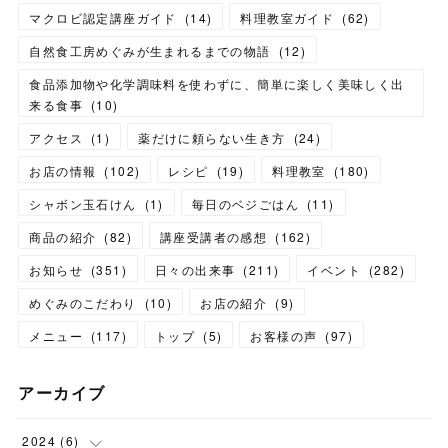
マクロビ認定講座ガイド
(
14
)
料理教室ガイド
(
62
)
自然食工房めぐみが生まれるまでの物語
(
12
)
食品添加物や化学調味料を使わずに、簡単に楽しく美味しく出
来る食事
(
10
)
アクセス
(
1
)
薬だけに頼らない生き方
(
24
)
お店の情報
(
102
)
レシピ
(
19
)
料理教室
(
180
)
シャボン玉石けん
(
1
)
毎日のベジごはん
(
11
)
商品の紹介
(
82
)
講座受講者の感想
(
162
)
お知らせ
(
351
)
日々の出来事
(
211
)
イベント
(
282
)
めぐみのこだわり
(
10
)
お店の紹介
(
9
)
メニュー
(
117
)
トップ
(
5
)
お客様の声
(
97
)
アーカイブ
2024
(
6
)