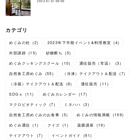
2023.07.07 09:00
カテゴリ
めぐみの杜
(
2
)
2023年下半期イベント&料理教室
(
4
)
外部講師
(
15
)
砂糖断ち
(
5
)
めぐみクッキングスクール
(
10
)
通信販売（常温）
(
3
)
自然食工房めぐみ
(
55
)
（冷凍）テイクアウト＆配送
(
7
)
（冷蔵）テイクアウト＆配送
(
6
)
通信販売
(
11
)
SDGｓ
(
11
)
めぐみカレンダー
(
17
)
マクロビオティック
(
7
)
ミネハハ
(
3
)
自然食工房めぐみのお食事
(
5
)
めぐみの情報満載
(
159
)
めぐみ通信
(
1
)
クイズ
(
1
)
薬膳講座
(
19
)
テイクアウト
(
7
)
イベントガイド
(
91
)