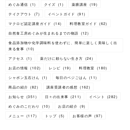
めぐみ通信
(
1
)
クイズ
(
1
)
薬膳講座
(
19
)
テイクアウト
(
7
)
イベントガイド
(
91
)
マクロビ認定講座ガイド
(
14
)
料理教室ガイド
(
62
)
自然食工房めぐみが生まれるまでの物語
(
12
)
食品添加物や化学調味料を使わずに、簡単に楽しく美味しく出
来る食事
(
10
)
アクセス
(
1
)
薬だけに頼らない生き方
(
24
)
お店の情報
(
102
)
レシピ
(
19
)
料理教室
(
180
)
シャボン玉石けん
(
1
)
毎日のベジごはん
(
11
)
商品の紹介
(
82
)
講座受講者の感想
(
162
)
お知らせ
(
351
)
日々の出来事
(
211
)
イベント
(
282
)
めぐみのこだわり
(
10
)
お店の紹介
(
9
)
メニュー
(
117
)
トップ
(
5
)
お客様の声
(
97
)