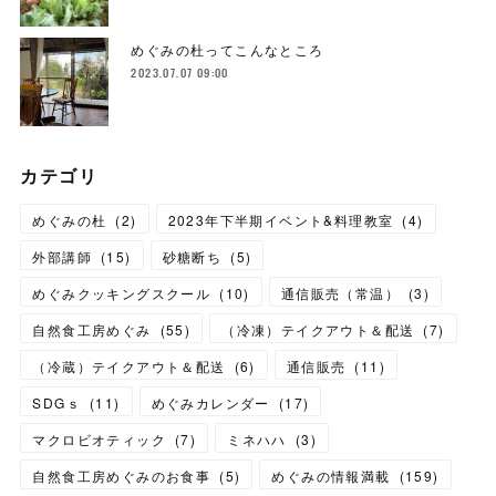
めぐみの杜ってこんなところ
2023.07.07 09:00
カテゴリ
めぐみの杜
(
2
)
2023年下半期イベント&料理教室
(
4
)
外部講師
(
15
)
砂糖断ち
(
5
)
めぐみクッキングスクール
(
10
)
通信販売（常温）
(
3
)
自然食工房めぐみ
(
55
)
（冷凍）テイクアウト＆配送
(
7
)
（冷蔵）テイクアウト＆配送
(
6
)
通信販売
(
11
)
SDGｓ
(
11
)
めぐみカレンダー
(
17
)
マクロビオティック
(
7
)
ミネハハ
(
3
)
自然食工房めぐみのお食事
(
5
)
めぐみの情報満載
(
159
)