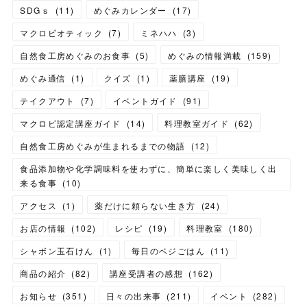
SDGｓ
(
11
)
めぐみカレンダー
(
17
)
マクロビオティック
(
7
)
ミネハハ
(
3
)
自然食工房めぐみのお食事
(
5
)
めぐみの情報満載
(
159
)
めぐみ通信
(
1
)
クイズ
(
1
)
薬膳講座
(
19
)
テイクアウト
(
7
)
イベントガイド
(
91
)
マクロビ認定講座ガイド
(
14
)
料理教室ガイド
(
62
)
自然食工房めぐみが生まれるまでの物語
(
12
)
食品添加物や化学調味料を使わずに、簡単に楽しく美味しく出
来る食事
(
10
)
アクセス
(
1
)
薬だけに頼らない生き方
(
24
)
お店の情報
(
102
)
レシピ
(
19
)
料理教室
(
180
)
シャボン玉石けん
(
1
)
毎日のベジごはん
(
11
)
商品の紹介
(
82
)
講座受講者の感想
(
162
)
お知らせ
(
351
)
日々の出来事
(
211
)
イベント
(
282
)