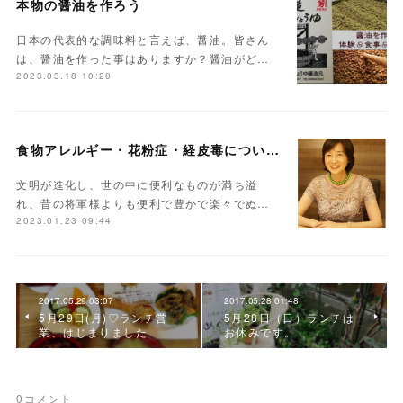
本物の醤油を作ろう
日本の代表的な調味料と言えば、醤油。皆さん
は、醤油を作った事はありますか？醤油がど…
2023.03.18 10:20
食物アレルギー・花粉症・経皮毒について学んでみませんか？
文明が進化し、世の中に便利なものが満ち溢
れ、昔の将軍様よりも便利で豊かで楽々でぬ…
2023.01.23 09:44
2017.05.29 03:07
2017.05.28 01:48
5月29日(月)♡ランチ営
5月28日（日）ランチは
業、はじまりました
お休みです。
0
コメント