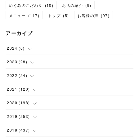
めぐみのこだわり
(
10
)
お店の紹介
(
9
)
メニュー
(
117
)
トップ
(
5
)
お客様の声
(
97
)
アーカイブ
2024
(
6
)
(
1
)
2023
(
28
)
(
1
)
(
2
)
2022
(
24
)
(
1
)
(
1
)
(
5
)
2021
(
120
)
(
1
)
(
1
)
(
2
)
(
12
)
2020
(
198
)
(
1
)
(
2
)
(
2
)
(
3
)
(
12
)
2019
(
253
)
(
1
)
(
5
)
(
1
)
(
1
)
(
11
)
(
14
)
2018
(
437
)