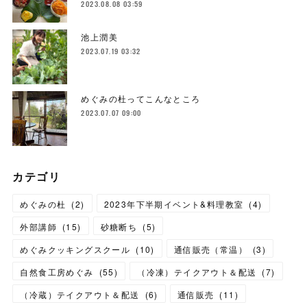
2023.08.08 03:59
池上潤美
2023.07.19 03:32
めぐみの杜ってこんなところ
2023.07.07 09:00
カテゴリ
めぐみの杜
(
2
)
2023年下半期イベント&料理教室
(
4
)
外部講師
(
15
)
砂糖断ち
(
5
)
めぐみクッキングスクール
(
10
)
通信販売（常温）
(
3
)
自然食工房めぐみ
(
55
)
（冷凍）テイクアウト＆配送
(
7
)
（冷蔵）テイクアウト＆配送
(
6
)
通信販売
(
11
)