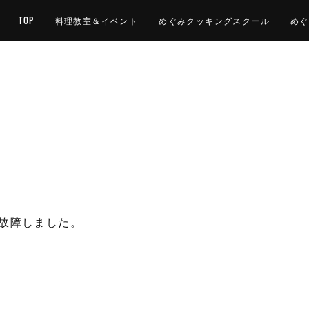
TOP
料理教室＆イベント
めぐみクッキングスクール
めぐ
故障しました。