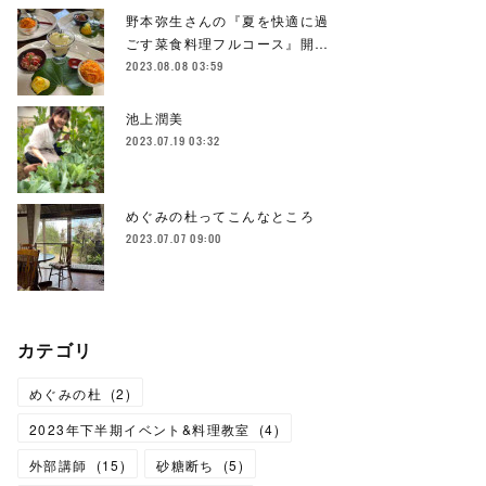
野本弥生さんの『夏を快適に過
ごす菜食料理フルコース』開…
2023.08.08 03:59
池上潤美
2023.07.19 03:32
めぐみの杜ってこんなところ
2023.07.07 09:00
カテゴリ
めぐみの杜
(
2
)
2023年下半期イベント&料理教室
(
4
)
外部講師
(
15
)
砂糖断ち
(
5
)