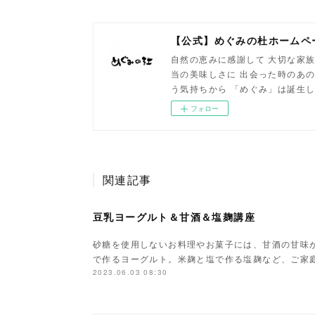
【公式】めぐみの杜ホームペ
自然の恵みに感謝して 大切な家族
当の美味しさに 出会った時のあの
う気持ちから 「めぐみ」は誕生
フォロー
関連記事
豆乳ヨーグルト＆甘酒＆塩麹講座
砂糖を使用しないお料理やお菓子には、甘酒の甘味
で作るヨーグルト。米麹と塩で作る塩麹など、ご家
2023.06.03 08:30