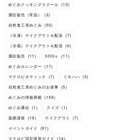
めぐみクッキングスクール
(
10
)
通信販売（常温）
(
3
)
自然食工房めぐみ
(
55
)
（冷凍）テイクアウト＆配送
(
7
)
（冷蔵）テイクアウト＆配送
(
6
)
通信販売
(
11
)
SDGｓ
(
11
)
めぐみカレンダー
(
17
)
マクロビオティック
(
7
)
ミネハハ
(
3
)
自然食工房めぐみのお食事
(
5
)
めぐみの情報満載
(
159
)
めぐみ通信
(
1
)
クイズ
(
1
)
薬膳講座
(
19
)
テイクアウト
(
7
)
イベントガイド
(
91
)
マクロビ認定講座ガイド
(
14
)