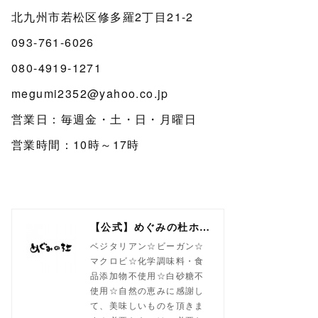
北九州市若松区修多羅2丁目21-2
093-761-6026
080-4919-1271
megumi2352@yahoo.co.jp
営業日：毎週金・土・日・月曜日
営業時間：10時～17時
【公式】めぐみの杜ホームページ(旧自然食工房）
ベジタリアン☆ビーガン☆
マクロビ☆化学調味料・食
品添加物不使用☆白砂糖不
使用☆自然の恵みに感謝し
て、美味しいものを頂きま