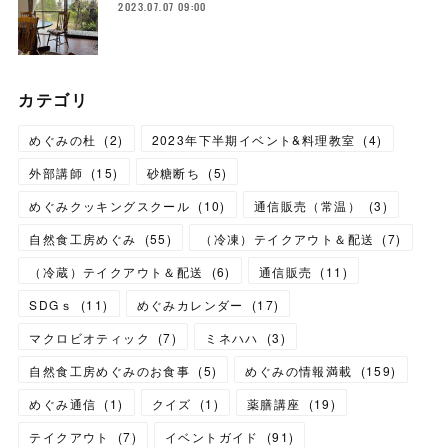
2023.07.07 09:00
カテゴリ
めぐみの杜
(
2
)
2023年下半期イベント&料理教室
(
4
)
外部講師
(
15
)
砂糖断ち
(
5
)
めぐみクッキングスクール
(
10
)
通信販売（常温）
(
3
)
自然食工房めぐみ
(
55
)
（冷凍）テイクアウト＆配送
(
7
)
（冷蔵）テイクアウト＆配送
(
6
)
通信販売
(
11
)
SDGｓ
(
11
)
めぐみカレンダー
(
17
)
マクロビオティック
(
7
)
ミネハハ
(
3
)
自然食工房めぐみのお食事
(
5
)
めぐみの情報満載
(
159
)
めぐみ通信
(
1
)
クイズ
(
1
)
薬膳講座
(
19
)
テイクアウト
(
7
)
イベントガイド
(
91
)