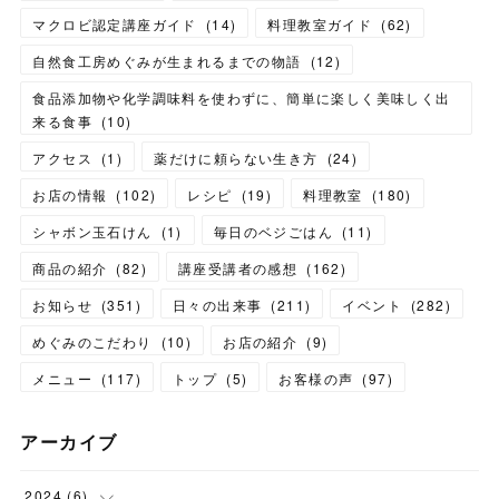
マクロビ認定講座ガイド
(
14
)
料理教室ガイド
(
62
)
自然食工房めぐみが生まれるまでの物語
(
12
)
食品添加物や化学調味料を使わずに、簡単に楽しく美味しく出
来る食事
(
10
)
アクセス
(
1
)
薬だけに頼らない生き方
(
24
)
お店の情報
(
102
)
レシピ
(
19
)
料理教室
(
180
)
シャボン玉石けん
(
1
)
毎日のベジごはん
(
11
)
商品の紹介
(
82
)
講座受講者の感想
(
162
)
お知らせ
(
351
)
日々の出来事
(
211
)
イベント
(
282
)
めぐみのこだわり
(
10
)
お店の紹介
(
9
)
メニュー
(
117
)
トップ
(
5
)
お客様の声
(
97
)
アーカイブ
2024
(
6
)