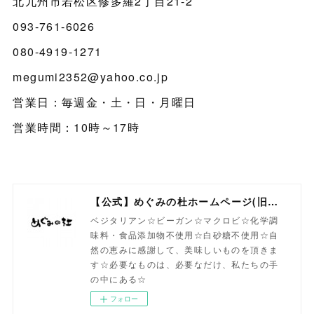
北九州市若松区修多羅2丁目21-2
093-761-6026
080-4919-1271
megumi2352@yahoo.co.jp
営業日：毎週金・土・日・月曜日
営業時間：10時～17時
【公式】めぐみの杜ホームページ(旧自然食工房）
ベジタリアン☆ビーガン☆マクロビ☆化学調
味料・食品添加物不使用☆白砂糖不使用☆自
然の恵みに感謝して、美味しいものを頂きま
す☆必要なものは、必要なだけ、私たちの手
の中にある☆
フォロー