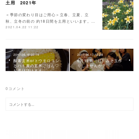
土用 2021年
＜季節の変わり目はご用心＞立春、立夏、立
秋、立冬の前の 約18日間を土用といいます。…
2021.04.22 11:22
2017.06.18 03:14
2017.06.17 12:28
酵素玄米orトウモロコシ
6月18日（日）みそ玉作
とハト麦の玄米ごはん♡
りしませんか？
お選び頂けます
0
コメント