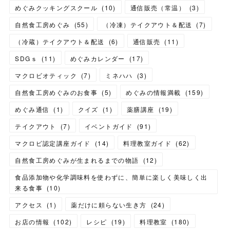
めぐみクッキングスクール
(
10
)
通信販売（常温）
(
3
)
自然食工房めぐみ
(
55
)
（冷凍）テイクアウト＆配送
(
7
)
（冷蔵）テイクアウト＆配送
(
6
)
通信販売
(
11
)
SDGｓ
(
11
)
めぐみカレンダー
(
17
)
マクロビオティック
(
7
)
ミネハハ
(
3
)
自然食工房めぐみのお食事
(
5
)
めぐみの情報満載
(
159
)
めぐみ通信
(
1
)
クイズ
(
1
)
薬膳講座
(
19
)
テイクアウト
(
7
)
イベントガイド
(
91
)
マクロビ認定講座ガイド
(
14
)
料理教室ガイド
(
62
)
自然食工房めぐみが生まれるまでの物語
(
12
)
食品添加物や化学調味料を使わずに、簡単に楽しく美味しく出
来る食事
(
10
)
アクセス
(
1
)
薬だけに頼らない生き方
(
24
)
お店の情報
(
102
)
レシピ
(
19
)
料理教室
(
180
)