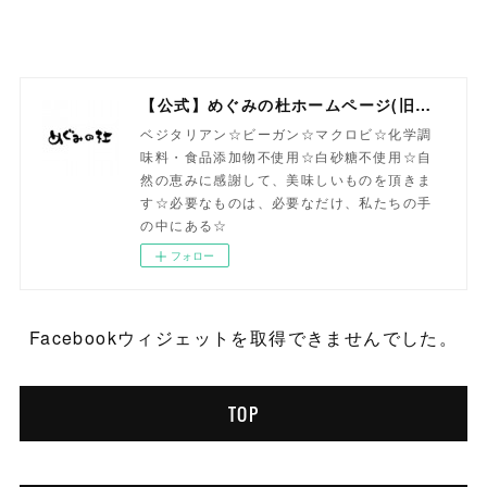
【公式】めぐみの杜ホームページ(旧自然食工房）
ベジタリアン☆ビーガン☆マクロビ☆化学調
味料・食品添加物不使用☆白砂糖不使用☆自
然の恵みに感謝して、美味しいものを頂きま
す☆必要なものは、必要なだけ、私たちの手
の中にある☆
フォロー
Facebookウィジェットを取得できませんでした。
TOP