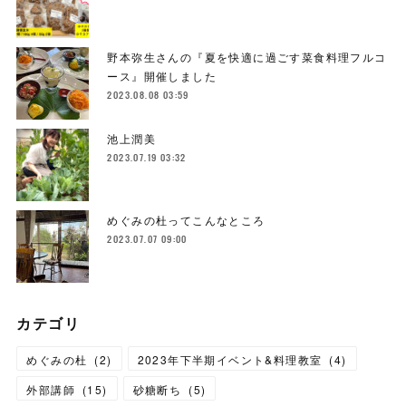
野本弥生さんの『夏を快適に過ごす菜食料理フルコ
ース』開催しました
2023.08.08 03:59
池上潤美
2023.07.19 03:32
めぐみの杜ってこんなところ
2023.07.07 09:00
カテゴリ
めぐみの杜
(
2
)
2023年下半期イベント&料理教室
(
4
)
外部講師
(
15
)
砂糖断ち
(
5
)