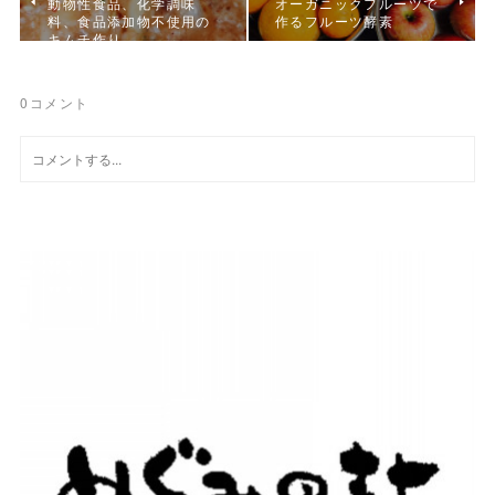
動物性食品、化学調味
オーガニックフルーツで
料、食品添加物不使用の
作るフルーツ酵素
キムチ作り
0
コメント