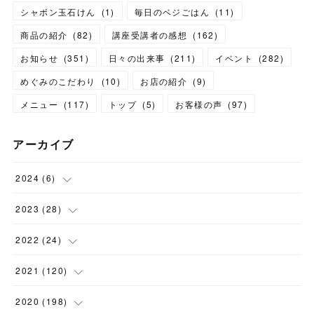
シャボン玉石けん
(
1
)
毎日のベジごはん
(
11
)
商品の紹介
(
82
)
講座受講者の感想
(
162
)
お知らせ
(
351
)
日々の出来事
(
211
)
イベント
(
282
)
めぐみのこだわり
(
10
)
お店の紹介
(
9
)
メニュー
(
117
)
トップ
(
5
)
お客様の声
(
97
)
アーカイブ
2024
(
6
)
(
1
)
2023
(
28
)
(
1
)
(
2
)
2022
(
24
)
(
1
)
(
1
)
(
5
)
2021
(
120
)
(
1
)
(
1
)
(
2
)
(
12
)
2020
(
198
)