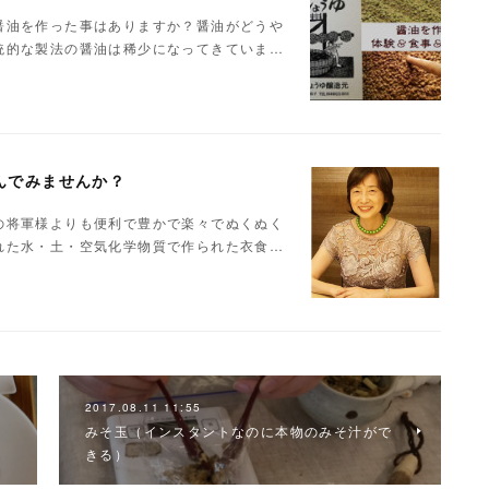
醤油を作った事はありますか？醤油がどうや
統的な製法の醤油は稀少になってきていま…
んでみませんか？
の将軍様よりも便利で豊かで楽々でぬくぬく
れた水・土・空気化学物質で作られた衣食…
2017.08.11 11:55
みそ玉（インスタントなのに本物のみそ汁がで
きる）