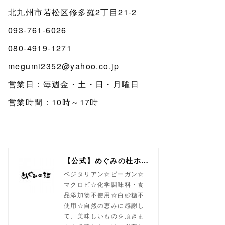
北九州市若松区修多羅2丁目21-2
093-761-6026
080-4919-1271
megumi2352@yahoo.co.jp
営業日：毎週金・土・日・月曜日
営業時間：10時～17時
【公式】めぐみの杜ホームページ(旧自然食工房）
ベジタリアン☆ビーガン☆
マクロビ☆化学調味料・食
品添加物不使用☆白砂糖不
使用☆自然の恵みに感謝し
て、美味しいものを頂きま