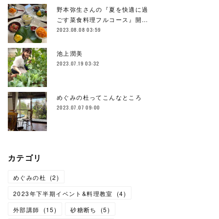
野本弥生さんの『夏を快適に過
ごす菜食料理フルコース』開…
2023.08.08 03:59
池上潤美
2023.07.19 03:32
めぐみの杜ってこんなところ
2023.07.07 09:00
カテゴリ
めぐみの杜
(
2
)
2023年下半期イベント&料理教室
(
4
)
外部講師
(
15
)
砂糖断ち
(
5
)