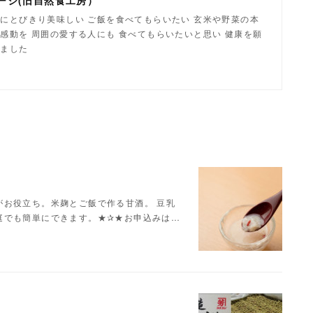
ージ(旧自然食工房）
にとびきり美味しい ご飯を食べてもらいたい 玄米や野菜の本
感動を 周囲の愛する人にも 食べてもらいたいと思い 健康を願
しました
がお役立ち。米麹とご飯で作る甘酒。 豆乳
庭でも簡単にできます。★✰★お申込みは…