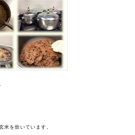
、
素玄米を炊いています。