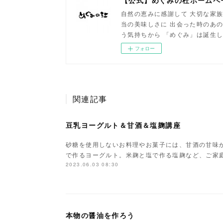
【公式】めぐみの杜ホームペ
自然の恵みに感謝して 大切な家族
当の美味しさに 出会った時のあの
う気持ちから 「めぐみ」は誕生
フォロー
関連記事
豆乳ヨーグルト＆甘酒＆塩麹講座
砂糖を使用しないお料理やお菓子には、甘酒の甘味
で作るヨーグルト。米麹と塩で作る塩麹など、ご家
2023.06.03 08:30
本物の醤油を作ろう