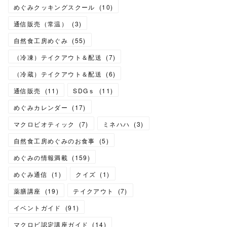
めぐみクッキングスクール
(
10
)
通信販売（常温）
(
3
)
自然食工房めぐみ
(
55
)
（冷凍）テイクアウト＆配送
(
7
)
（冷蔵）テイクアウト＆配送
(
6
)
通信販売
(
11
)
SDGｓ
(
11
)
めぐみカレンダー
(
17
)
マクロビオティック
(
7
)
ミネハハ
(
3
)
自然食工房めぐみのお食事
(
5
)
めぐみの情報満載
(
159
)
めぐみ通信
(
1
)
クイズ
(
1
)
薬膳講座
(
19
)
テイクアウト
(
7
)
イベントガイド
(
91
)
マクロビ認定講座ガイド
(
14
)