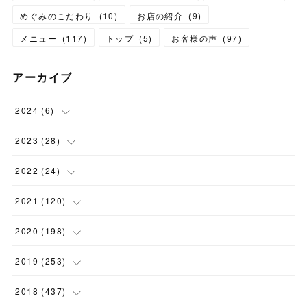
めぐみのこだわり
(
10
)
お店の紹介
(
9
)
メニュー
(
117
)
トップ
(
5
)
お客様の声
(
97
)
アーカイブ
2024
(
6
)
(
1
)
2023
(
28
)
(
1
)
(
2
)
2022
(
24
)
(
1
)
(
1
)
(
5
)
2021
(
120
)
(
1
)
(
1
)
(
2
)
(
12
)
2020
(
198
)
(
1
)
(
2
)
(
2
)
(
3
)
(
12
)
2019
(
253
)
(
1
)
(
5
)
(
1
)
(
1
)
(
11
)
(
14
)
2018
(
437
)