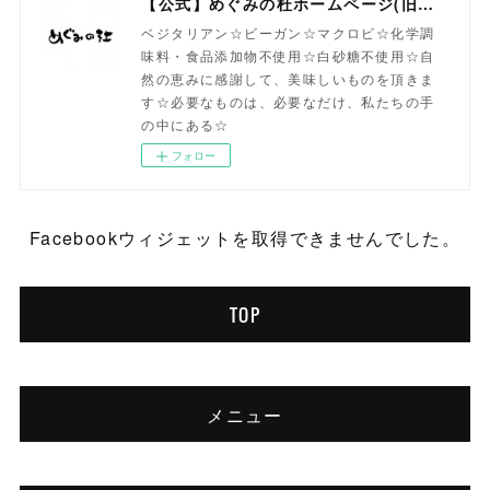
【公式】めぐみの杜ホームページ(旧自然食工房）
ベジタリアン☆ビーガン☆マクロビ☆化学調
味料・食品添加物不使用☆白砂糖不使用☆自
然の恵みに感謝して、美味しいものを頂きま
す☆必要なものは、必要なだけ、私たちの手
の中にある☆
フォロー
Facebookウィジェットを取得できませんでした。
TOP
メニュー