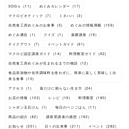
SDGｓ
(
11
)
めぐみカレンダー
(
17
)
マクロビオティック
(
7
)
ミネハハ
(
3
)
自然食工房めぐみのお食事
(
5
)
めぐみの情報満載
(
159
)
めぐみ通信
(
1
)
クイズ
(
1
)
薬膳講座
(
19
)
テイクアウト
(
7
)
イベントガイド
(
91
)
マクロビ認定講座ガイド
(
14
)
料理教室ガイド
(
62
)
自然食工房めぐみが生まれるまでの物語
(
12
)
食品添加物や化学調味料を使わずに、簡単に楽しく美味しく出
来る食事
(
10
)
アクセス
(
1
)
薬だけに頼らない生き方
(
24
)
お店の情報
(
102
)
レシピ
(
19
)
料理教室
(
180
)
シャボン玉石けん
(
1
)
毎日のベジごはん
(
11
)
商品の紹介
(
82
)
講座受講者の感想
(
162
)
お知らせ
(
351
)
日々の出来事
(
211
)
イベント
(
282
)