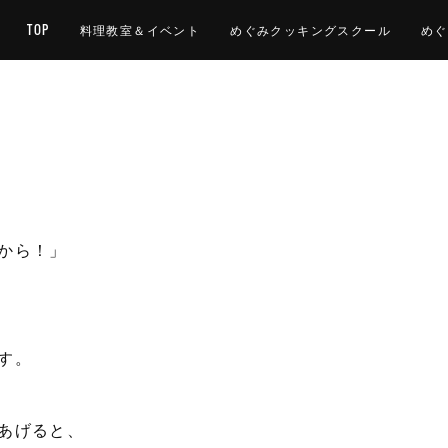
TOP
料理教室＆イベント
めぐみクッキングスクール
めぐ
から！」
す。
あげると、