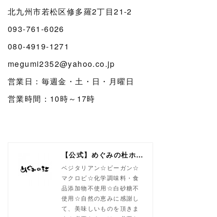
北九州市若松区修多羅2丁目21-2
093-761-6026
080-4919-1271
megumi2352@yahoo.co.jp
営業日：毎週金・土・日・月曜日
営業時間：10時～17時
【公式】めぐみの杜ホームページ(旧自然食工房）
ベジタリアン☆ビーガン☆
マクロビ☆化学調味料・食
品添加物不使用☆白砂糖不
使用☆自然の恵みに感謝し
て、美味しいものを頂きま