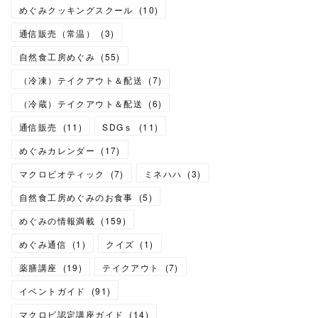
めぐみクッキングスクール
(
10
)
通信販売（常温）
(
3
)
自然食工房めぐみ
(
55
)
（冷凍）テイクアウト＆配送
(
7
)
（冷蔵）テイクアウト＆配送
(
6
)
通信販売
(
11
)
SDGｓ
(
11
)
めぐみカレンダー
(
17
)
マクロビオティック
(
7
)
ミネハハ
(
3
)
自然食工房めぐみのお食事
(
5
)
めぐみの情報満載
(
159
)
めぐみ通信
(
1
)
クイズ
(
1
)
薬膳講座
(
19
)
テイクアウト
(
7
)
イベントガイド
(
91
)
マクロビ認定講座ガイド
(
14
)