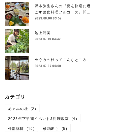
野本弥生さんの『夏を快適に過
ごす菜食料理フルコース』開…
2023.08.08 03:59
池上潤美
2023.07.19 03:32
めぐみの杜ってこんなところ
2023.07.07 09:00
カテゴリ
めぐみの杜
(
2
)
2023年下半期イベント&料理教室
(
4
)
外部講師
(
15
)
砂糖断ち
(
5
)