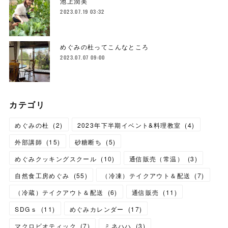
池上潤美
2023.07.19 03:32
めぐみの杜ってこんなところ
2023.07.07 09:00
カテゴリ
めぐみの杜
(
2
)
2023年下半期イベント&料理教室
(
4
)
外部講師
(
15
)
砂糖断ち
(
5
)
めぐみクッキングスクール
(
10
)
通信販売（常温）
(
3
)
自然食工房めぐみ
(
55
)
（冷凍）テイクアウト＆配送
(
7
)
（冷蔵）テイクアウト＆配送
(
6
)
通信販売
(
11
)
SDGｓ
(
11
)
めぐみカレンダー
(
17
)
マクロビオティック
(
7
)
ミネハハ
(
3
)