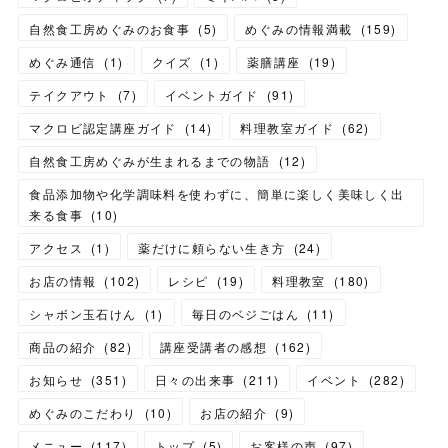
自然食工房めぐみのお食事
(
5
)
めぐみの情報満載
(
159
)
めぐみ通信
(
1
)
クイズ
(
1
)
薬膳講座
(
19
)
テイクアウト
(
7
)
イベントガイド
(
91
)
マクロビ認定講座ガイド
(
14
)
料理教室ガイド
(
62
)
自然食工房めぐみが生まれるまでの物語
(
12
)
食品添加物や化学調味料を使わずに、簡単に楽しく美味しく出
来る食事
(
10
)
アクセス
(
1
)
薬だけに頼らない生き方
(
24
)
お店の情報
(
102
)
レシピ
(
19
)
料理教室
(
180
)
シャボン玉石けん
(
1
)
毎日のベジごはん
(
11
)
商品の紹介
(
82
)
講座受講者の感想
(
162
)
お知らせ
(
351
)
日々の出来事
(
211
)
イベント
(
282
)
めぐみのこだわり
(
10
)
お店の紹介
(
9
)
メニュー
(
117
)
トップ
(
5
)
お客様の声
(
97
)