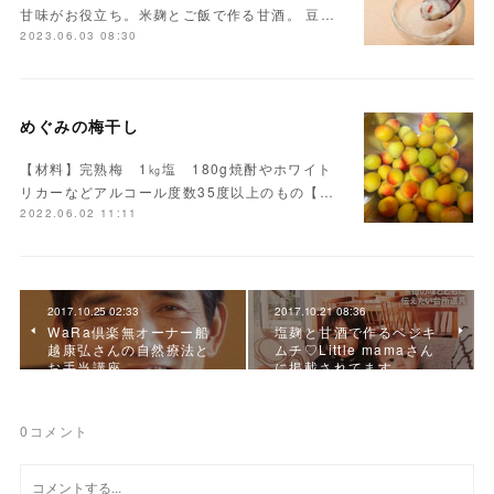
甘味がお役立ち。米麹とご飯で作る甘酒。 豆…
2023.06.03 08:30
めぐみの梅干し
【材料】完熟梅 1㎏塩 180g焼酎やホワイト
リカーなどアルコール度数35度以上のもの【…
2022.06.02 11:11
2017.10.25 02:33
2017.10.21 08:36
WaRa倶楽無オーナー船
塩麹と甘酒で作るベジキ
越康弘さんの自然療法と
ムチ♡Little mamaさん
お手当講座
に掲載されてます。
0
コメント