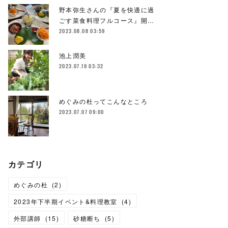
野本弥生さんの『夏を快適に過
ごす菜食料理フルコース』開…
2023.08.08 03:59
池上潤美
2023.07.19 03:32
めぐみの杜ってこんなところ
2023.07.07 09:00
カテゴリ
めぐみの杜
(
2
)
2023年下半期イベント&料理教室
(
4
)
外部講師
(
15
)
砂糖断ち
(
5
)