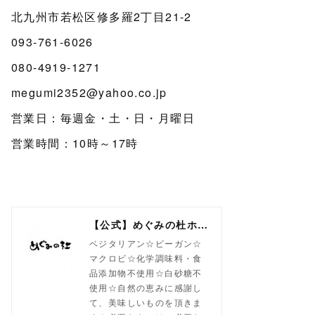
北九州市若松区修多羅2丁目21-2
093-761-6026
080-4919-1271
megumi2352@yahoo.co.jp
営業日：毎週金・土・日・月曜日
営業時間：10時～17時
【公式】めぐみの杜ホームページ(旧自然食工房）
ベジタリアン☆ビーガン☆
マクロビ☆化学調味料・食
品添加物不使用☆白砂糖不
使用☆自然の恵みに感謝し
て、美味しいものを頂きま