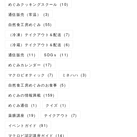
めぐみクッキングスクール
(
10
)
通信販売（常温）
(
3
)
自然食工房めぐみ
(
55
)
（冷凍）テイクアウト＆配送
(
7
)
（冷蔵）テイクアウト＆配送
(
6
)
通信販売
(
11
)
SDGｓ
(
11
)
めぐみカレンダー
(
17
)
マクロビオティック
(
7
)
ミネハハ
(
3
)
自然食工房めぐみのお食事
(
5
)
めぐみの情報満載
(
159
)
めぐみ通信
(
1
)
クイズ
(
1
)
薬膳講座
(
19
)
テイクアウト
(
7
)
イベントガイド
(
91
)
マクロビ認定講座ガイド
(
14
)