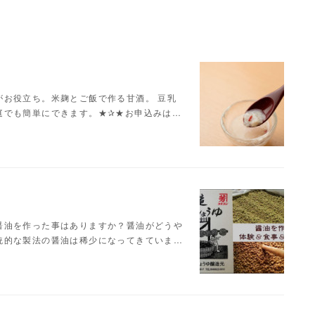
がお役立ち。米麹とご飯で作る甘酒。 豆乳
庭でも簡単にできます。★✰★お申込みは…
醤油を作った事はありますか？醤油がどうや
統的な製法の醤油は稀少になってきていま…