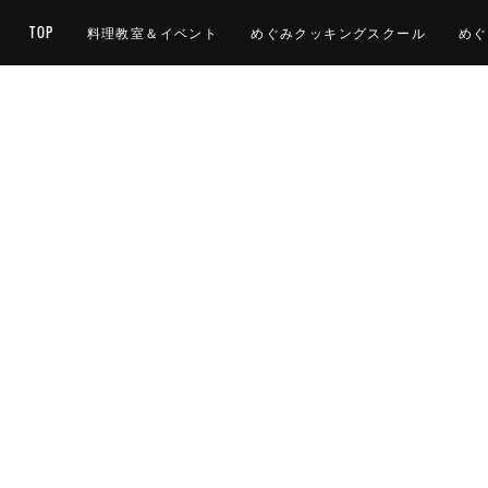
TOP
料理教室＆イベント
めぐみクッキングスクール
めぐ
、