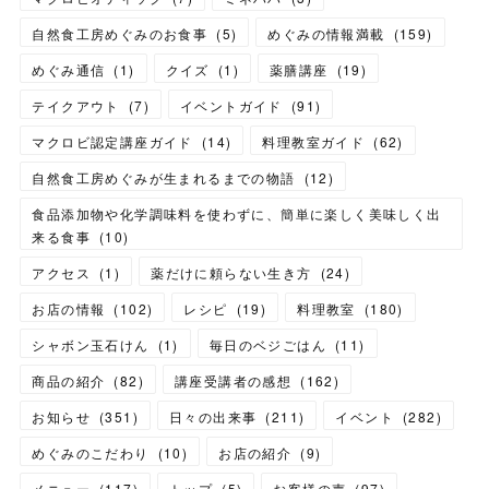
自然食工房めぐみのお食事
(
5
)
めぐみの情報満載
(
159
)
めぐみ通信
(
1
)
クイズ
(
1
)
薬膳講座
(
19
)
テイクアウト
(
7
)
イベントガイド
(
91
)
マクロビ認定講座ガイド
(
14
)
料理教室ガイド
(
62
)
自然食工房めぐみが生まれるまでの物語
(
12
)
食品添加物や化学調味料を使わずに、簡単に楽しく美味しく出
来る食事
(
10
)
アクセス
(
1
)
薬だけに頼らない生き方
(
24
)
お店の情報
(
102
)
レシピ
(
19
)
料理教室
(
180
)
シャボン玉石けん
(
1
)
毎日のベジごはん
(
11
)
商品の紹介
(
82
)
講座受講者の感想
(
162
)
お知らせ
(
351
)
日々の出来事
(
211
)
イベント
(
282
)
めぐみのこだわり
(
10
)
お店の紹介
(
9
)
メニュー
(
117
)
トップ
(
5
)
お客様の声
(
97
)