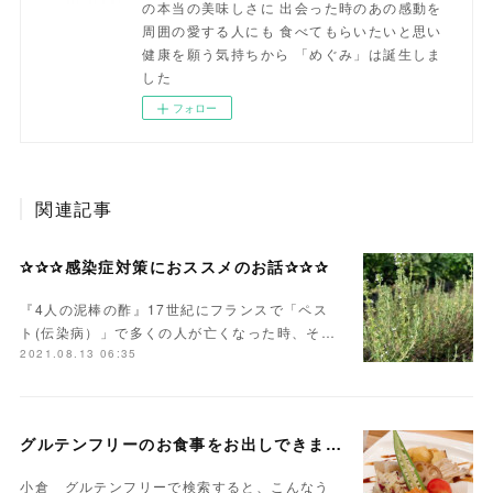
の本当の美味しさに 出会った時のあの感動を
周囲の愛する人にも 食べてもらいたいと思い
健康を願う気持ちから 「めぐみ」は誕生しま
した
フォロー
関連記事
✰✰✰感染症対策におススメのお話✰✰✰
『4人の泥棒の酢』17世紀にフランスで「ペス
ト(伝染病）」で多くの人が亡くなった時、そ…
2021.08.13 06:35
グルテンフリーのお食事をお出しできます。
小倉 グルテンフリーで検索すると、こんなう