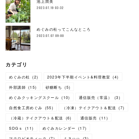
池上潤美
2023.07.19 03:32
めぐみの杜ってこんなところ
2023.07.07 09:00
カテゴリ
めぐみの杜
(
2
)
2023年下半期イベント&料理教室
(
4
)
外部講師
(
15
)
砂糖断ち
(
5
)
めぐみクッキングスクール
(
10
)
通信販売（常温）
(
3
)
自然食工房めぐみ
(
55
)
（冷凍）テイクアウト＆配送
(
7
)
（冷蔵）テイクアウト＆配送
(
6
)
通信販売
(
11
)
SDGｓ
(
11
)
めぐみカレンダー
(
17
)
マクロビオティック
(
7
)
ミネハハ
(
3
)