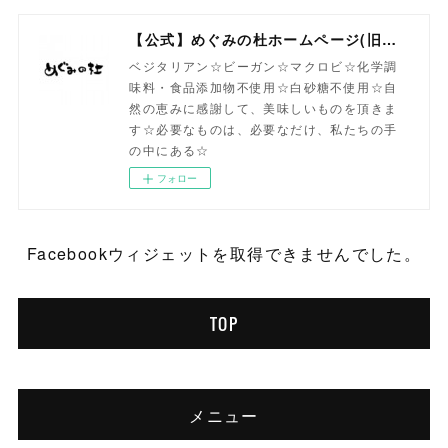
【公式】めぐみの杜ホームページ(旧自然食工房）
ベジタリアン☆ビーガン☆マクロビ☆化学調
味料・食品添加物不使用☆白砂糖不使用☆自
然の恵みに感謝して、美味しいものを頂きま
す☆必要なものは、必要なだけ、私たちの手
の中にある☆
フォロー
Facebookウィジェットを取得できませんでした。
TOP
メニュー