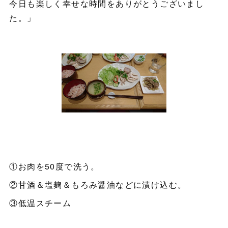
今日も楽しく幸せな時間をありがとうございまし
た。」
①お肉を50度で洗う。
②甘酒＆塩麹＆もろみ醤油などに漬け込む。
③低温スチーム