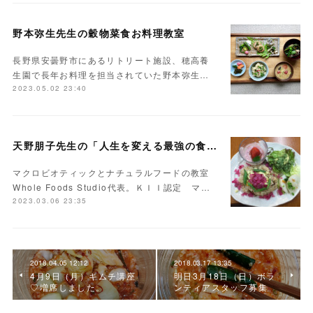
野本弥生先生の穀物菜食お料理教室
長野県安曇野市にあるリトリート施設、穂高養
生園で長年お料理を担当されていた野本弥生…
2023.05.02 23:40
天野朋子先生の「人生を変える最強の食事」
マクロビオティックとナチュラルフードの教室
Whole Foods Studio代表。ＫＩＩ認定 マ…
2023.03.06 23:35
2018.04.05 12:12
2018.03.17 13:35
4月9日（月）キムチ講座
明日3月18日（日）ボラ
♡増席しました。
ンティアスタッフ募集