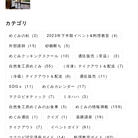
カテゴリ
めぐみの杜
(
2
)
2023年下半期イベント&料理教室
(
4
)
外部講師
(
15
)
砂糖断ち
(
5
)
めぐみクッキングスクール
(
10
)
通信販売（常温）
(
3
)
自然食工房めぐみ
(
55
)
（冷凍）テイクアウト＆配送
(
7
)
（冷蔵）テイクアウト＆配送
(
6
)
通信販売
(
11
)
SDGｓ
(
11
)
めぐみカレンダー
(
17
)
マクロビオティック
(
7
)
ミネハハ
(
3
)
自然食工房めぐみのお食事
(
5
)
めぐみの情報満載
(
159
)
めぐみ通信
(
1
)
クイズ
(
1
)
薬膳講座
(
19
)
テイクアウト
(
7
)
イベントガイド
(
91
)
マクロビ認定講座ガイド
(
14
)
料理教室ガイド
(
62
)