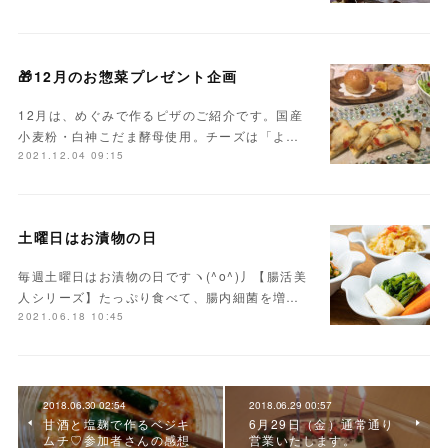
🎁12月のお惣菜プレゼント企画
12月は、めぐみで作るピザのご紹介です。国産
小麦粉・白神こだま酵母使用。チーズは「よ…
2021.12.04 09:15
土曜日はお漬物の日
毎週土曜日はお漬物の日ですヽ(^o^)丿【腸活美
人シリーズ】たっぷり食べて、腸内細菌を増…
2021.06.18 10:45
2018.06.30 02:54
2018.06.29 00:57
甘酒と塩麹で作るベジキ
6月29日（金）通常通り
ムチ♡参加者さんの感想
営業いたします。