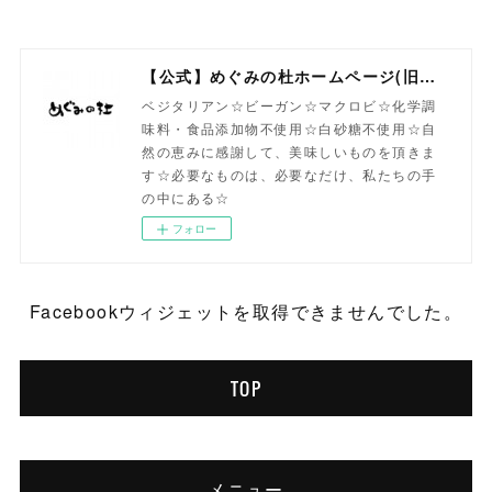
【公式】めぐみの杜ホームページ(旧自然食工房）
ベジタリアン☆ビーガン☆マクロビ☆化学調
味料・食品添加物不使用☆白砂糖不使用☆自
然の恵みに感謝して、美味しいものを頂きま
す☆必要なものは、必要なだけ、私たちの手
の中にある☆
フォロー
Facebookウィジェットを取得できませんでした。
TOP
メニュー