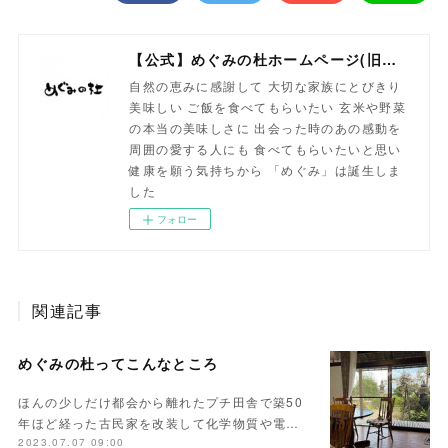
【公式】めぐみの杜ホームページ(旧自然食工房）
自然の恵みに感謝して 大切な家族にとびきり
美味しい ご飯を食べてもらいたい 玄米や野菜
の本当の美味しさに 出会った時のあの感動を
周囲の愛する人にも 食べてもらいたいと思い
健康を願う気持ちから 「めぐみ」は誕生しま
した
フォロー
関連記事
めぐみの杜ってこんなところ
ほんの少しだけ都会から離れたプチ田舎で築50
年ほど経った古民家を改装して化学物質や電…
2023.07.07 09:00