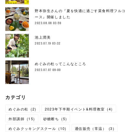
野本弥生さんの『夏を快適に過ごす菜食料理フルコ
ース』開催しました
2023.08.08 03:59
池上潤美
2023.07.19 03:32
めぐみの杜ってこんなところ
2023.07.07 09:00
カテゴリ
めぐみの杜
(
2
)
2023年下半期イベント&料理教室
(
4
)
外部講師
(
15
)
砂糖断ち
(
5
)
めぐみクッキングスクール
(
10
)
通信販売（常温）
(
3
)