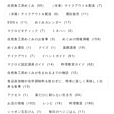
自然食工房めぐみ
(
55
)
（冷凍）テイクアウト＆配送
(
7
)
（冷蔵）テイクアウト＆配送
(
6
)
通信販売
(
11
)
SDGｓ
(
11
)
めぐみカレンダー
(
17
)
マクロビオティック
(
7
)
ミネハハ
(
3
)
自然食工房めぐみのお食事
(
5
)
めぐみの情報満載
(
159
)
めぐみ通信
(
1
)
クイズ
(
1
)
薬膳講座
(
19
)
テイクアウト
(
7
)
イベントガイド
(
91
)
マクロビ認定講座ガイド
(
14
)
料理教室ガイド
(
62
)
自然食工房めぐみが生まれるまでの物語
(
12
)
食品添加物や化学調味料を使わずに、簡単に楽しく美味しく出
来る食事
(
10
)
アクセス
(
1
)
薬だけに頼らない生き方
(
24
)
お店の情報
(
102
)
レシピ
(
19
)
料理教室
(
180
)
シャボン玉石けん
(
1
)
毎日のベジごはん
(
11
)