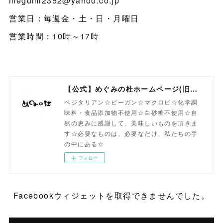
megumi2352@yahoo.co.jp
営業日：毎週金・土・日・月曜日
営業時間：10時～17時
【公式】めぐみの杜ホームページ(旧自然食工房）
ベジタリアン☆ビーガン☆マクロビ☆化学調
味料・食品添加物不使用☆白砂糖不使用☆自
然の恵みに感謝して、美味しいものを頂きま
す☆必要なものは、必要なだけ、私たちの手
の中にある☆
フォロー
Facebookウィジェットを取得できませんでした。