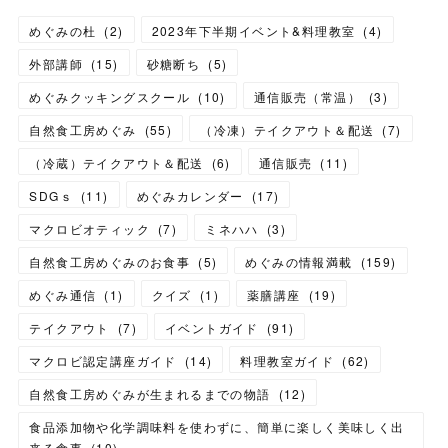
めぐみの杜
(
2
)
2023年下半期イベント&料理教室
(
4
)
外部講師
(
15
)
砂糖断ち
(
5
)
めぐみクッキングスクール
(
10
)
通信販売（常温）
(
3
)
自然食工房めぐみ
(
55
)
（冷凍）テイクアウト＆配送
(
7
)
（冷蔵）テイクアウト＆配送
(
6
)
通信販売
(
11
)
SDGｓ
(
11
)
めぐみカレンダー
(
17
)
マクロビオティック
(
7
)
ミネハハ
(
3
)
自然食工房めぐみのお食事
(
5
)
めぐみの情報満載
(
159
)
めぐみ通信
(
1
)
クイズ
(
1
)
薬膳講座
(
19
)
テイクアウト
(
7
)
イベントガイド
(
91
)
マクロビ認定講座ガイド
(
14
)
料理教室ガイド
(
62
)
自然食工房めぐみが生まれるまでの物語
(
12
)
食品添加物や化学調味料を使わずに、簡単に楽しく美味しく出
来る食事
(
10
)