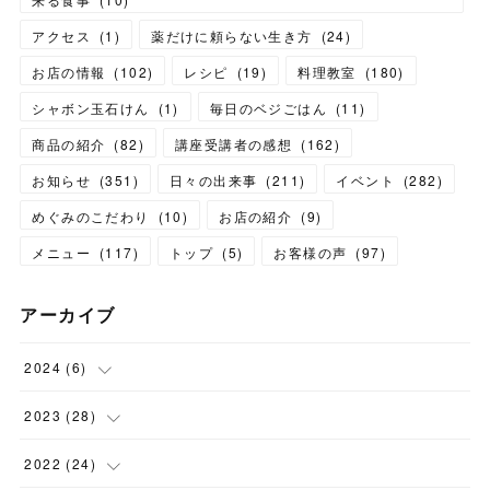
アクセス
(
1
)
薬だけに頼らない生き方
(
24
)
お店の情報
(
102
)
レシピ
(
19
)
料理教室
(
180
)
シャボン玉石けん
(
1
)
毎日のベジごはん
(
11
)
商品の紹介
(
82
)
講座受講者の感想
(
162
)
お知らせ
(
351
)
日々の出来事
(
211
)
イベント
(
282
)
めぐみのこだわり
(
10
)
お店の紹介
(
9
)
メニュー
(
117
)
トップ
(
5
)
お客様の声
(
97
)
アーカイブ
2024
(
6
)
(
1
)
2023
(
28
)
(
1
)
(
2
)
2022
(
24
)