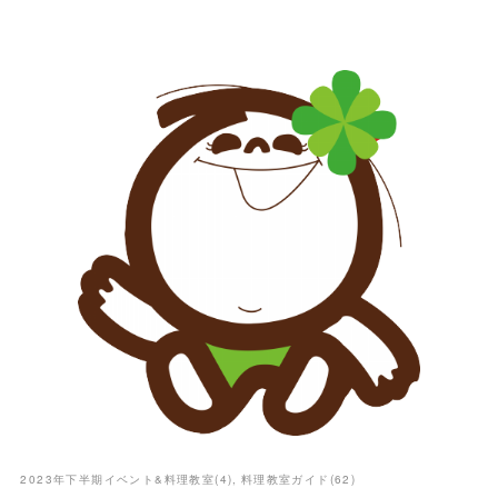
2023年下半期イベント&料理教室
(
4
)
料理教室ガイド
(
62
)