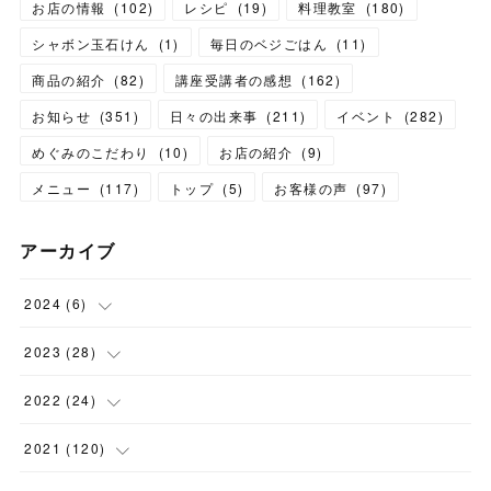
お店の情報
(
102
)
レシピ
(
19
)
料理教室
(
180
)
シャボン玉石けん
(
1
)
毎日のベジごはん
(
11
)
商品の紹介
(
82
)
講座受講者の感想
(
162
)
お知らせ
(
351
)
日々の出来事
(
211
)
イベント
(
282
)
めぐみのこだわり
(
10
)
お店の紹介
(
9
)
メニュー
(
117
)
トップ
(
5
)
お客様の声
(
97
)
アーカイブ
2024
(
6
)
(
1
)
2023
(
28
)
(
1
)
(
2
)
2022
(
24
)
(
1
)
(
1
)
(
5
)
2021
(
120
)
(
1
)
(
1
)