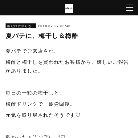
2018.07.27 05:43
薬だけに頼らない生き方
夏バテに、梅干し＆梅酢
夏バテでご来店され、
梅酢と梅干しを買われたお客様から、嬉しいご報告
がありました。
毎日の一粒の梅干しと、
梅酢ドリンクで、疲労回復。
元気を取り戻されたそうです♡
良かったぁ(*˘︶˘*).｡.:*♡