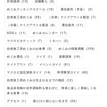
外部講師
(
15
)
砂糖断ち
(
5
)
めぐみクッキングスクール
(
10
)
通信販売（常温）
(
3
)
自然食工房めぐみ
(
55
)
（冷凍）テイクアウト＆配送
(
7
)
（冷蔵）テイクアウト＆配送
(
6
)
通信販売
(
11
)
SDGｓ
(
11
)
めぐみカレンダー
(
17
)
マクロビオティック
(
7
)
ミネハハ
(
3
)
自然食工房めぐみのお食事
(
5
)
めぐみの情報満載
(
159
)
めぐみ通信
(
1
)
クイズ
(
1
)
薬膳講座
(
19
)
テイクアウト
(
7
)
イベントガイド
(
91
)
マクロビ認定講座ガイド
(
14
)
料理教室ガイド
(
62
)
自然食工房めぐみが生まれるまでの物語
(
12
)
食品添加物や化学調味料を使わずに、簡単に楽しく美味しく出
来る食事
(
10
)
アクセス
(
1
)
薬だけに頼らない生き方
(
24
)