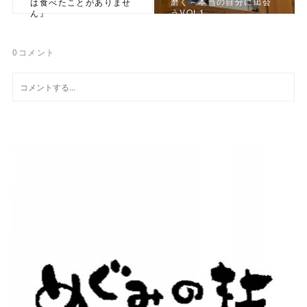
磨く～本当の自分に出会
は食べたことがありませ
うVOL1
ん』
0
コメント