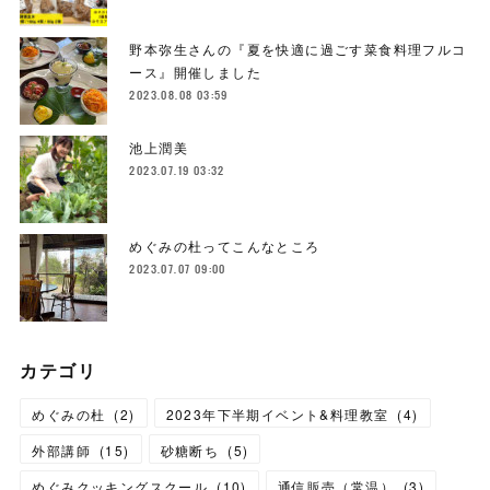
野本弥生さんの『夏を快適に過ごす菜食料理フルコ
ース』開催しました
2023.08.08 03:59
池上潤美
2023.07.19 03:32
めぐみの杜ってこんなところ
2023.07.07 09:00
カテゴリ
めぐみの杜
(
2
)
2023年下半期イベント&料理教室
(
4
)
外部講師
(
15
)
砂糖断ち
(
5
)
めぐみクッキングスクール
(
10
)
通信販売（常温）
(
3
)