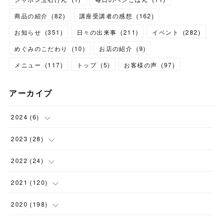
商品の紹介
(
82
)
講座受講者の感想
(
162
)
お知らせ
(
351
)
日々の出来事
(
211
)
イベント
(
282
)
めぐみのこだわり
(
10
)
お店の紹介
(
9
)
メニュー
(
117
)
トップ
(
5
)
お客様の声
(
97
)
アーカイブ
2024
(
6
)
(
1
)
2023
(
28
)
(
1
)
(
2
)
2022
(
24
)
(
1
)
(
1
)
(
5
)
2021
(
120
)
(
1
)
(
1
)
(
2
)
(
12
)
2020
(
198
)
(
1
)