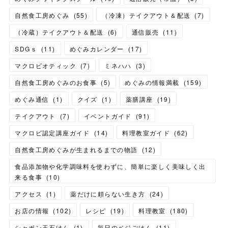
自然食工房めぐみ
(
55
)
（冷凍）テイクアウト＆配送
(
7
)
（冷蔵）テイクアウト＆配送
(
6
)
通信販売
(
11
)
SDGｓ
(
11
)
めぐみカレンダー
(
17
)
マクロビオティック
(
7
)
ミネハハ
(
3
)
自然食工房めぐみのお食事
(
5
)
めぐみの情報満載
(
159
)
めぐみ通信
(
1
)
クイズ
(
1
)
薬膳講座
(
19
)
テイクアウト
(
7
)
イベントガイド
(
91
)
マクロビ認定講座ガイド
(
14
)
料理教室ガイド
(
62
)
自然食工房めぐみが生まれるまでの物語
(
12
)
食品添加物や化学調味料を使わずに、簡単に楽しく美味しく出
来る食事
(
10
)
アクセス
(
1
)
薬だけに頼らない生き方
(
24
)
お店の情報
(
102
)
レシピ
(
19
)
料理教室
(
180
)
シャボン玉石けん
(
1
)
毎日のベジごはん
(
11
)