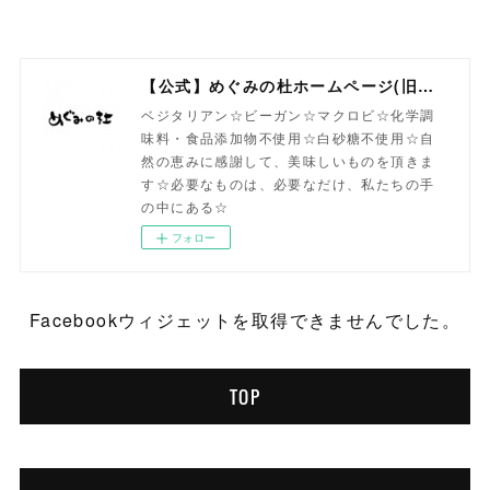
【公式】めぐみの杜ホームページ(旧自然食工房）
ベジタリアン☆ビーガン☆マクロビ☆化学調
味料・食品添加物不使用☆白砂糖不使用☆自
然の恵みに感謝して、美味しいものを頂きま
す☆必要なものは、必要なだけ、私たちの手
の中にある☆
フォロー
Facebookウィジェットを取得できませんでした。
TOP