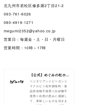
北九州市若松区修多羅2丁目21-2
093-761-6026
080-4919-1271
megumi2352@yahoo.co.jp
営業日：毎週金・土・日・月曜日
営業時間：10時～17時
【公式】めぐみの杜ホームページ(旧自然食工房）
ベジタリアン☆ビーガン☆
マクロビ☆化学調味料・食
品添加物不使用☆白砂糖不
使用☆自然の恵みに感謝し
て、美味しいものを頂きま