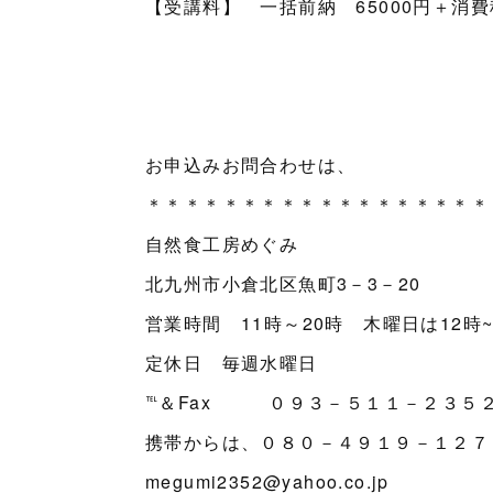
【受講料】 一括前納 65000円＋消費
お申込みお問合わせは、
＊＊＊＊＊＊＊＊＊＊＊＊＊＊＊＊＊＊
自然食工房めぐみ
北九州市小倉北区魚町3－3－20
営業時間 11時～20時 木曜日は12時~
定休日 毎週水曜日
℡＆Fax ０９３－５１１－２３５
携帯からは、０８０－４９１９－１２７
megumi2352@yahoo.co.jp