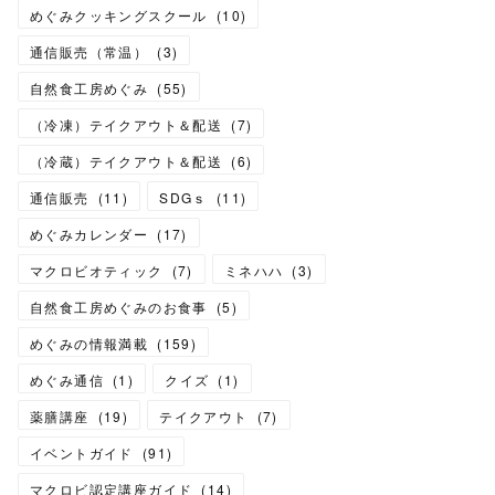
めぐみクッキングスクール
(
10
)
通信販売（常温）
(
3
)
自然食工房めぐみ
(
55
)
（冷凍）テイクアウト＆配送
(
7
)
（冷蔵）テイクアウト＆配送
(
6
)
通信販売
(
11
)
SDGｓ
(
11
)
めぐみカレンダー
(
17
)
マクロビオティック
(
7
)
ミネハハ
(
3
)
自然食工房めぐみのお食事
(
5
)
めぐみの情報満載
(
159
)
めぐみ通信
(
1
)
クイズ
(
1
)
薬膳講座
(
19
)
テイクアウト
(
7
)
イベントガイド
(
91
)
マクロビ認定講座ガイド
(
14
)