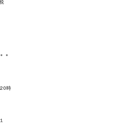
税
＊＊
20時
２
１