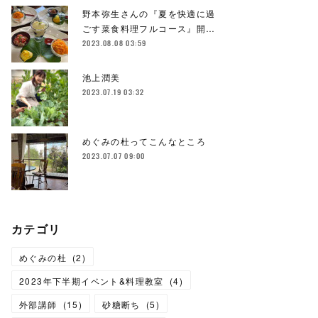
野本弥生さんの『夏を快適に過
ごす菜食料理フルコース』開…
2023.08.08 03:59
池上潤美
2023.07.19 03:32
めぐみの杜ってこんなところ
2023.07.07 09:00
カテゴリ
めぐみの杜
(
2
)
2023年下半期イベント&料理教室
(
4
)
外部講師
(
15
)
砂糖断ち
(
5
)