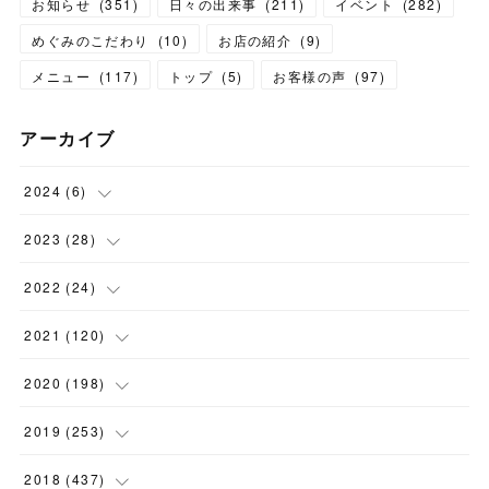
お知らせ
(
351
)
日々の出来事
(
211
)
イベント
(
282
)
めぐみのこだわり
(
10
)
お店の紹介
(
9
)
メニュー
(
117
)
トップ
(
5
)
お客様の声
(
97
)
アーカイブ
2024
(
6
)
(
1
)
2023
(
28
)
(
1
)
(
2
)
2022
(
24
)
(
1
)
(
1
)
(
5
)
2021
(
120
)
(
1
)
(
1
)
(
2
)
(
12
)
2020
(
198
)
(
1
)
(
2
)
(
2
)
(
3
)
(
12
)
2019
(
253
)
(
1
)
(
5
)
(
1
)
(
1
)
(
11
)
(
14
)
2018
(
437
)