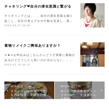
チャネリング❤自分の潜在意識と繋がる
チャネリングとは、、、自分の潜在意識を掘り
起こし、自分の考えグセや行動を見直し、真…
2023.06.27 08:25
着物リメイクご興味ありますか？
✰★✰お申込みはこちらからどうぞ実家に着物が
あるけどどうしたら良いのか分からない。。…
2023.05.18 09:10
2019.07.28 11:40
2019.06.15 11:30
ヨーグルトメーカーで作
めぐみの料理教室デトッ
る西京味噌♡受講生の感
クスカレー♡受講者さん
想です
の感想