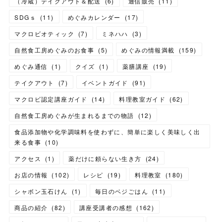
（冷蔵）テイクアウト＆配送
(
6
)
通信販売
(
11
)
SDGｓ
(
11
)
めぐみカレンダー
(
17
)
マクロビオティック
(
7
)
ミネハハ
(
3
)
自然食工房めぐみのお食事
(
5
)
めぐみの情報満載
(
159
)
めぐみ通信
(
1
)
クイズ
(
1
)
薬膳講座
(
19
)
テイクアウト
(
7
)
イベントガイド
(
91
)
マクロビ認定講座ガイド
(
14
)
料理教室ガイド
(
62
)
自然食工房めぐみが生まれるまでの物語
(
12
)
食品添加物や化学調味料を使わずに、簡単に楽しく美味しく出
来る食事
(
10
)
アクセス
(
1
)
薬だけに頼らない生き方
(
24
)
お店の情報
(
102
)
レシピ
(
19
)
料理教室
(
180
)
シャボン玉石けん
(
1
)
毎日のベジごはん
(
11
)
商品の紹介
(
82
)
講座受講者の感想
(
162
)