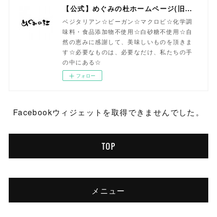
【公式】めぐみの杜ホームページ(旧自然食工房）
ベジタリアン☆ビーガン☆マクロビ☆化学調
味料・食品添加物不使用☆白砂糖不使用☆自
然の恵みに感謝して、美味しいものを頂きま
す☆必要なものは、必要なだけ、私たちの手
の中にある☆
フォロー
Facebookウィジェットを取得できませんでした。
TOP
メニュー