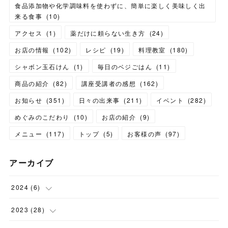
食品添加物や化学調味料を使わずに、簡単に楽しく美味しく出
来る食事
(
10
)
アクセス
(
1
)
薬だけに頼らない生き方
(
24
)
お店の情報
(
102
)
レシピ
(
19
)
料理教室
(
180
)
シャボン玉石けん
(
1
)
毎日のベジごはん
(
11
)
商品の紹介
(
82
)
講座受講者の感想
(
162
)
お知らせ
(
351
)
日々の出来事
(
211
)
イベント
(
282
)
めぐみのこだわり
(
10
)
お店の紹介
(
9
)
メニュー
(
117
)
トップ
(
5
)
お客様の声
(
97
)
アーカイブ
2024
(
6
)
(
1
)
2023
(
28
)