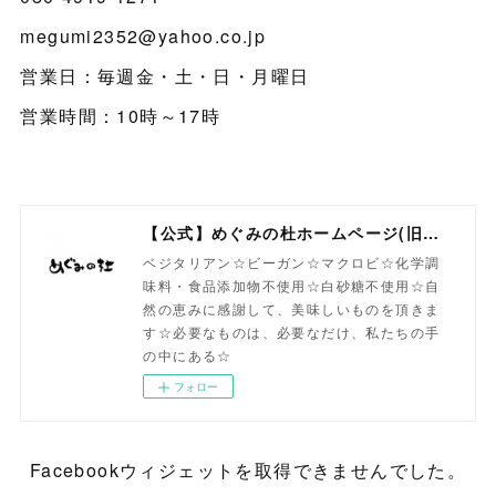
megumi2352@yahoo.co.jp
営業日：毎週金・土・日・月曜日
営業時間：10時～17時
【公式】めぐみの杜ホームページ(旧自然食工房）
ベジタリアン☆ビーガン☆マクロビ☆化学調
味料・食品添加物不使用☆白砂糖不使用☆自
然の恵みに感謝して、美味しいものを頂きま
す☆必要なものは、必要なだけ、私たちの手
の中にある☆
フォロー
Facebookウィジェットを取得できませんでした。