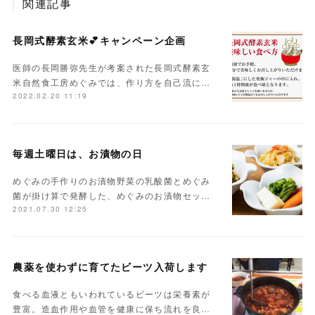
関連記事
長岡式酵素玄米💕キャンペーン企画
医師の長岡勝弥先生が考案された長岡式酵素玄
米自然食工房めぐみでは、作り方を自己流に…
2022.02.20 11:19
毎週土曜日は、お漬物の日
めぐみの手作りのお漬物野菜の乳酸菌とめぐみ
菌が掛け算で発酵した、めぐみのお漬物セッ…
2021.07.30 12:25
農薬を使わずに育てたビーツ入荷します
食べる血液ともいわれているビーツは栄養素が
豊富。造血作用や血管を健康に保ち流れを良…