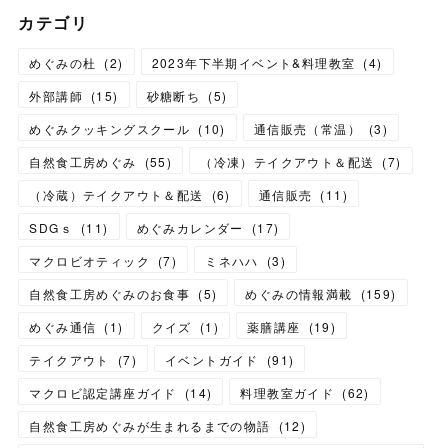
カテゴリ
めぐみの杜
(
2
)
2023年下半期イベント&料理教室
(
4
)
外部講師
(
15
)
砂糖断ち
(
5
)
めぐみクッキングスクール
(
10
)
通信販売（常温）
(
3
)
自然食工房めぐみ
(
55
)
（冷凍）テイクアウト＆配送
(
7
)
（冷蔵）テイクアウト＆配送
(
6
)
通信販売
(
11
)
SDGｓ
(
11
)
めぐみカレンダー
(
17
)
マクロビオティック
(
7
)
ミネハハ
(
3
)
自然食工房めぐみのお食事
(
5
)
めぐみの情報満載
(
159
)
めぐみ通信
(
1
)
クイズ
(
1
)
薬膳講座
(
19
)
テイクアウト
(
7
)
イベントガイド
(
91
)
マクロビ認定講座ガイド
(
14
)
料理教室ガイド
(
62
)
自然食工房めぐみが生まれるまでの物語
(
12
)