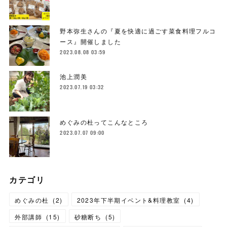
野本弥生さんの『夏を快適に過ごす菜食料理フルコ
ース』開催しました
2023.08.08 03:59
池上潤美
2023.07.19 03:32
めぐみの杜ってこんなところ
2023.07.07 09:00
カテゴリ
めぐみの杜
(
2
)
2023年下半期イベント&料理教室
(
4
)
外部講師
(
15
)
砂糖断ち
(
5
)