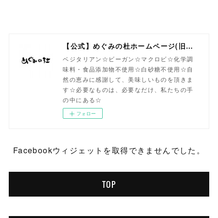
【公式】めぐみの杜ホームページ(旧自然食工房）
ベジタリアン☆ビーガン☆マクロビ☆化学調
味料・食品添加物不使用☆白砂糖不使用☆自
然の恵みに感謝して、美味しいものを頂きま
す☆必要なものは、必要なだけ、私たちの手
の中にある☆
フォロー
Facebookウィジェットを取得できませんでした。
TOP