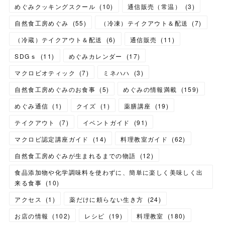
めぐみクッキングスクール
(
10
)
通信販売（常温）
(
3
)
自然食工房めぐみ
(
55
)
（冷凍）テイクアウト＆配送
(
7
)
（冷蔵）テイクアウト＆配送
(
6
)
通信販売
(
11
)
SDGｓ
(
11
)
めぐみカレンダー
(
17
)
マクロビオティック
(
7
)
ミネハハ
(
3
)
自然食工房めぐみのお食事
(
5
)
めぐみの情報満載
(
159
)
めぐみ通信
(
1
)
クイズ
(
1
)
薬膳講座
(
19
)
テイクアウト
(
7
)
イベントガイド
(
91
)
マクロビ認定講座ガイド
(
14
)
料理教室ガイド
(
62
)
自然食工房めぐみが生まれるまでの物語
(
12
)
食品添加物や化学調味料を使わずに、簡単に楽しく美味しく出
来る食事
(
10
)
アクセス
(
1
)
薬だけに頼らない生き方
(
24
)
お店の情報
(
102
)
レシピ
(
19
)
料理教室
(
180
)