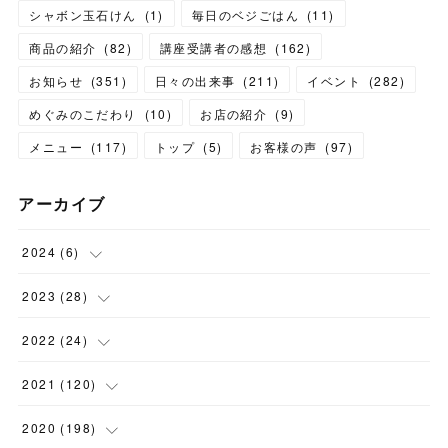
シャボン玉石けん
(
1
)
毎日のベジごはん
(
11
)
商品の紹介
(
82
)
講座受講者の感想
(
162
)
お知らせ
(
351
)
日々の出来事
(
211
)
イベント
(
282
)
めぐみのこだわり
(
10
)
お店の紹介
(
9
)
メニュー
(
117
)
トップ
(
5
)
お客様の声
(
97
)
アーカイブ
2024
(
6
)
(
1
)
2023
(
28
)
(
1
)
(
2
)
2022
(
24
)
(
1
)
(
1
)
(
5
)
2021
(
120
)
(
1
)
(
1
)
(
2
)
(
12
)
2020
(
198
)