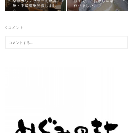
薬膳カウンセラー初級講
親子で、「おから味噌」
座・中級講座開講しまし
作りました。
た
0
コメント