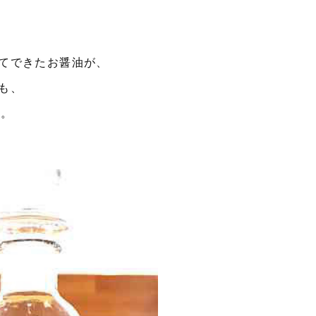
てできたお醤油が、
も、
る。