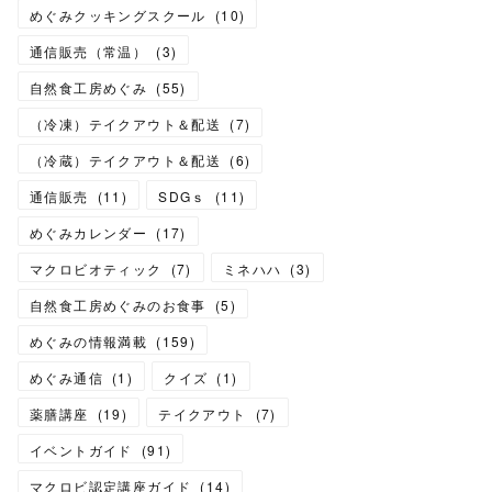
めぐみクッキングスクール
(
10
)
通信販売（常温）
(
3
)
自然食工房めぐみ
(
55
)
（冷凍）テイクアウト＆配送
(
7
)
（冷蔵）テイクアウト＆配送
(
6
)
通信販売
(
11
)
SDGｓ
(
11
)
めぐみカレンダー
(
17
)
マクロビオティック
(
7
)
ミネハハ
(
3
)
自然食工房めぐみのお食事
(
5
)
めぐみの情報満載
(
159
)
めぐみ通信
(
1
)
クイズ
(
1
)
薬膳講座
(
19
)
テイクアウト
(
7
)
イベントガイド
(
91
)
マクロビ認定講座ガイド
(
14
)