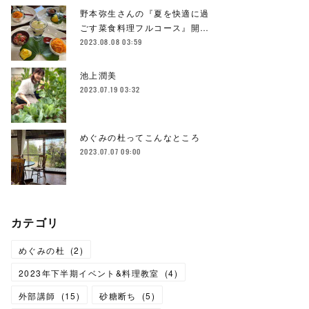
野本弥生さんの『夏を快適に過
ごす菜食料理フルコース』開…
2023.08.08 03:59
池上潤美
2023.07.19 03:32
めぐみの杜ってこんなところ
2023.07.07 09:00
カテゴリ
めぐみの杜
(
2
)
2023年下半期イベント&料理教室
(
4
)
外部講師
(
15
)
砂糖断ち
(
5
)