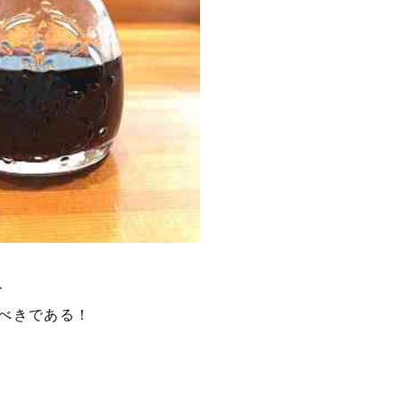
、
べきである！