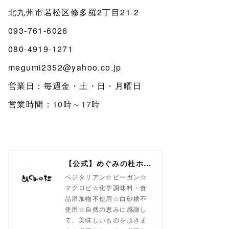
北九州市若松区修多羅2丁目21-2
093-761-6026
080-4919-1271
megumi2352@yahoo.co.jp
営業日：毎週金・土・日・月曜日
営業時間：10時～17時
【公式】めぐみの杜ホームページ(旧自然食工房）
ベジタリアン☆ビーガン☆
マクロビ☆化学調味料・食
品添加物不使用☆白砂糖不
使用☆自然の恵みに感謝し
て、美味しいものを頂きま