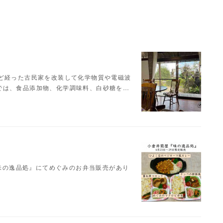
ほど経った古民家を改装して化学物質や電磁波
では、食品添加物、化学調味料、白砂糖を…
『味の逸品処』にてめぐみのお弁当販売があり