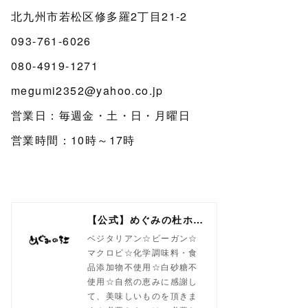
北九州市若松区修多羅2丁目21-2
093-761-6026
080-4919-1271
megumi2352@yahoo.co.jp
営業日：毎週金・土・日・月曜日
営業時間：10時～17時
【公式】めぐみの杜ホームページ(旧自然食工房）
ベジタリアン☆ビーガン☆
マクロビ☆化学調味料・食
品添加物不使用☆白砂糖不
使用☆自然の恵みに感謝し
て、美味しいものを頂きま