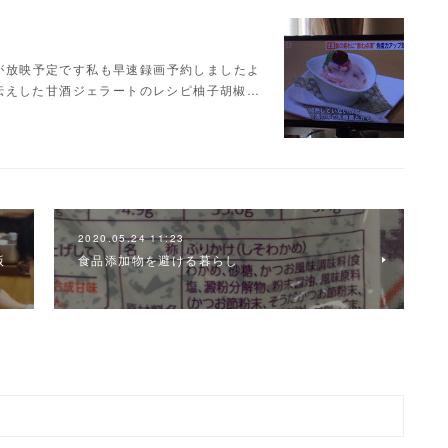
いが放映予定です私も早速録画予約しましたよ
伝えした甘酒ジェラートのレシピ柚子胡椒…
2020.05.24 11:23
版
食品添加物を避ける暮らし