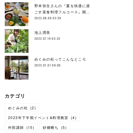
野本弥生さんの『夏を快適に過
ごす菜食料理フルコース』開…
2023.08.08 03:59
池上潤美
2023.07.19 03:32
めぐみの杜ってこんなところ
2023.07.07 09:00
カテゴリ
めぐみの杜
(
2
)
2023年下半期イベント&料理教室
(
4
)
外部講師
(
15
)
砂糖断ち
(
5
)