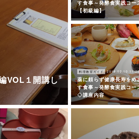
す食事～発酵食実践コー
【初級編】
2018.02.10 11:2
料理教室ガイド
編VOL１開講し
薬に頼らず健康長寿をめ
す食事～発酵食実践コー
◇講座内容