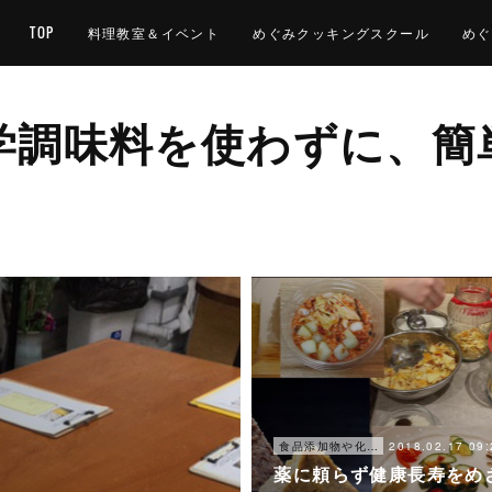
TOP
料理教室＆イベント
めぐみクッキングスクール
めぐ
学調味料を使わずに、簡
2018.02.17 09:
食品添加物や化学調味料を使わずに、簡単に楽しく美味しく出来る食事
薬に頼らず健康長寿をめ