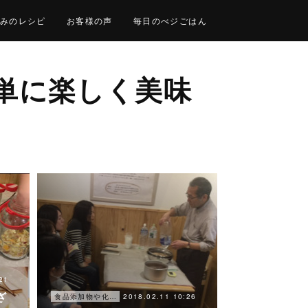
みのレシピ
お客様の声
毎日のべジごはん
単に楽しく美味
21
ざ
2018.02.11 10:26
食品添加物や化学調味料を使わずに、簡単に楽しく美味しく出来る食事