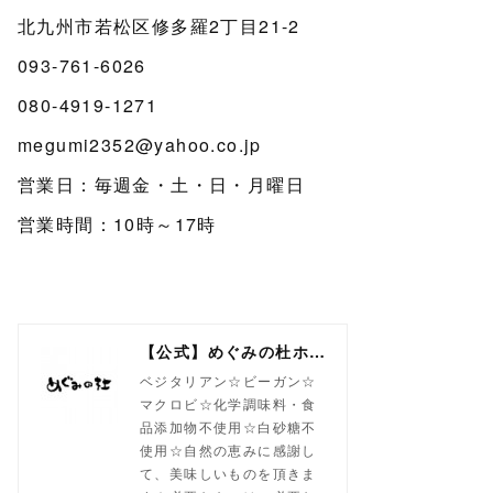
北九州市若松区修多羅2丁目21-2
093-761-6026
080-4919-1271
megumi2352@yahoo.co.jp
営業日：毎週金・土・日・月曜日
営業時間：10時～17時
【公式】めぐみの杜ホームページ(旧自然食工房）
ベジタリアン☆ビーガン☆
マクロビ☆化学調味料・食
品添加物不使用☆白砂糖不
使用☆自然の恵みに感謝し
て、美味しいものを頂きま