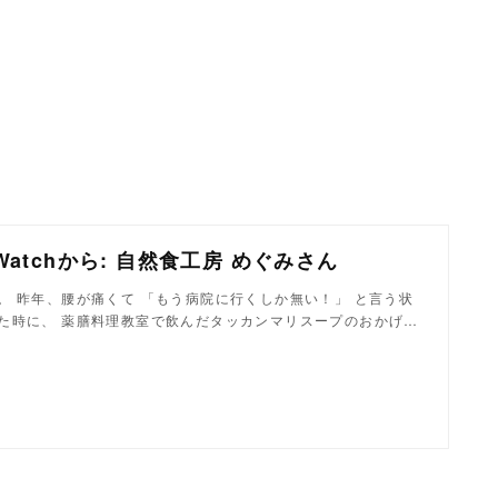
k Watchから: 自然食工房 めぐみさん
。 昨年、腰が痛くて 「もう病院に行くしか無い！」 と言う状
た時に、 薬膳料理教室で飲んだタッカンマリスープのおかげ…