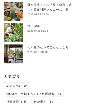
野本弥生さんの『夏を快適に過
ごす菜食料理フルコース』開…
2023.08.08 03:59
池上潤美
2023.07.19 03:32
めぐみの杜ってこんなところ
2023.07.07 09:00
カテゴリ
めぐみの杜
(
2
)
2023年下半期イベント&料理教室
(
4
)
外部講師
(
15
)
砂糖断ち
(
5
)