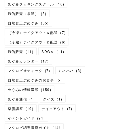
めぐみクッキングスクール
(
10
)
通信販売（常温）
(
3
)
自然食工房めぐみ
(
55
)
（冷凍）テイクアウト＆配送
(
7
)
（冷蔵）テイクアウト＆配送
(
6
)
通信販売
(
11
)
SDGｓ
(
11
)
めぐみカレンダー
(
17
)
マクロビオティック
(
7
)
ミネハハ
(
3
)
自然食工房めぐみのお食事
(
5
)
めぐみの情報満載
(
159
)
めぐみ通信
(
1
)
クイズ
(
1
)
薬膳講座
(
19
)
テイクアウト
(
7
)
イベントガイド
(
91
)
マクロビ認定講座ガイド
(
14
)