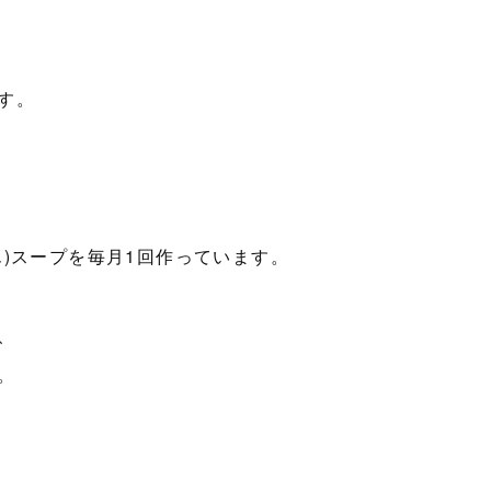
す。
)スープを毎月1回作っています。
、
。