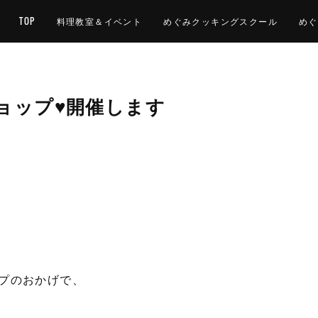
TOP
料理教室＆イベント
めぐみクッキングスクール
めぐ
ョップ♥開催します
プのおかげで、