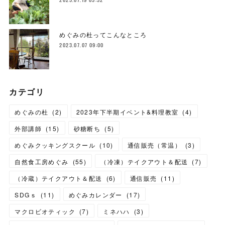
めぐみの杜ってこんなところ
2023.07.07 09:00
カテゴリ
めぐみの杜
(
2
)
2023年下半期イベント&料理教室
(
4
)
外部講師
(
15
)
砂糖断ち
(
5
)
めぐみクッキングスクール
(
10
)
通信販売（常温）
(
3
)
自然食工房めぐみ
(
55
)
（冷凍）テイクアウト＆配送
(
7
)
（冷蔵）テイクアウト＆配送
(
6
)
通信販売
(
11
)
SDGｓ
(
11
)
めぐみカレンダー
(
17
)
マクロビオティック
(
7
)
ミネハハ
(
3
)