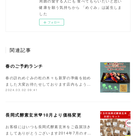
周囲の愛する人にも 食べてもらいたいと思い
健康を願う気持ちから 「めぐみ」は誕生しま
した
フォロー
関連記事
春のご予約ランチ
春の訪れめぐみの杜の木々も新芽の準備を始め
ました大変お待たせしております店内もよう…
2024.03.02 09:41
長岡式酵素玄米💛10月より価格変更
お客様にはいつも長岡式酵素玄米をご贔屓頂き
ましてありがとうございます2014年7月のオ…