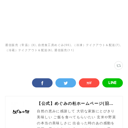
通信販売（常温）
(
3
)
自然食工房めぐみ
(
55
)
（冷凍）テイクアウト＆配送
(
7
)
（冷蔵）テイクアウト＆配送
(
6
)
通信販売
(
11
)
【公式】めぐみの杜ホームページ(旧自然食工房）
自然の恵みに感謝して 大切な家族にとびきり
美味しい ご飯を食べてもらいたい 玄米や野菜
の本当の美味しさに 出会った時のあの感動を