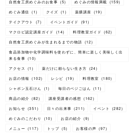
自然食工房めぐみのお食事
(
5
)
めぐみの情報満載
(
159
)
めぐみ通信
(
1
)
クイズ
(
1
)
薬膳講座
(
19
)
テイクアウト
(
7
)
イベントガイド
(
91
)
マクロビ認定講座ガイド
(
14
)
料理教室ガイド
(
62
)
自然食工房めぐみが生まれるまでの物語
(
12
)
食品添加物や化学調味料を使わずに、簡単に楽しく美味しく出
来る食事
(
10
)
アクセス
(
1
)
薬だけに頼らない生き方
(
24
)
お店の情報
(
102
)
レシピ
(
19
)
料理教室
(
180
)
シャボン玉石けん
(
1
)
毎日のベジごはん
(
11
)
商品の紹介
(
82
)
講座受講者の感想
(
162
)
お知らせ
(
351
)
日々の出来事
(
211
)
イベント
(
282
)
めぐみのこだわり
(
10
)
お店の紹介
(
9
)
メニュー
(
117
)
トップ
(
5
)
お客様の声
(
97
)