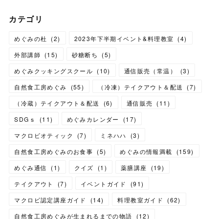
カテゴリ
めぐみの杜
(
2
)
2023年下半期イベント&料理教室
(
4
)
外部講師
(
15
)
砂糖断ち
(
5
)
めぐみクッキングスクール
(
10
)
通信販売（常温）
(
3
)
自然食工房めぐみ
(
55
)
（冷凍）テイクアウト＆配送
(
7
)
（冷蔵）テイクアウト＆配送
(
6
)
通信販売
(
11
)
SDGｓ
(
11
)
めぐみカレンダー
(
17
)
マクロビオティック
(
7
)
ミネハハ
(
3
)
自然食工房めぐみのお食事
(
5
)
めぐみの情報満載
(
159
)
めぐみ通信
(
1
)
クイズ
(
1
)
薬膳講座
(
19
)
テイクアウト
(
7
)
イベントガイド
(
91
)
マクロビ認定講座ガイド
(
14
)
料理教室ガイド
(
62
)
自然食工房めぐみが生まれるまでの物語
(
12
)