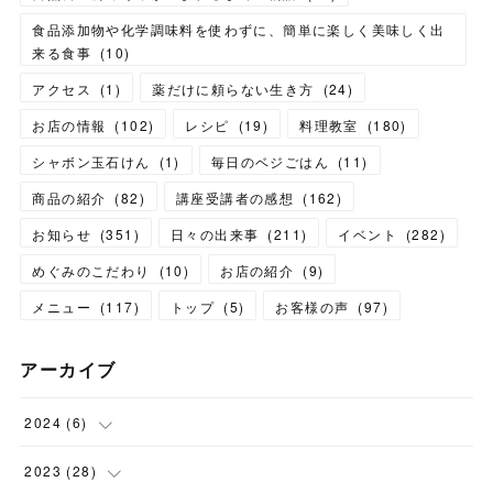
食品添加物や化学調味料を使わずに、簡単に楽しく美味しく出
来る食事
(
10
)
アクセス
(
1
)
薬だけに頼らない生き方
(
24
)
お店の情報
(
102
)
レシピ
(
19
)
料理教室
(
180
)
シャボン玉石けん
(
1
)
毎日のベジごはん
(
11
)
商品の紹介
(
82
)
講座受講者の感想
(
162
)
お知らせ
(
351
)
日々の出来事
(
211
)
イベント
(
282
)
めぐみのこだわり
(
10
)
お店の紹介
(
9
)
メニュー
(
117
)
トップ
(
5
)
お客様の声
(
97
)
アーカイブ
2024
(
6
)
(
1
)
2023
(
28
)