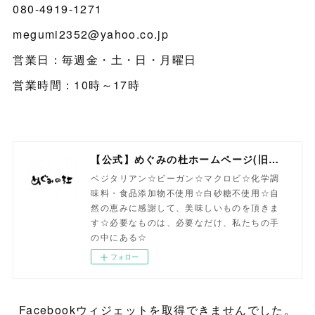
080-4919-1271
megumi2352@yahoo.co.jp
営業日：毎週金・土・日・月曜日
営業時間：10時～17時
【公式】めぐみの杜ホームページ(旧自然食工房）
ベジタリアン☆ビーガン☆マクロビ☆化学調
味料・食品添加物不使用☆白砂糖不使用☆自
然の恵みに感謝して、美味しいものを頂きま
す☆必要なものは、必要なだけ、私たちの手
の中にある☆
フォロー
Facebookウィジェットを取得できませんでした。