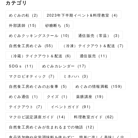
カテゴリ
めぐみの杜
(
2
)
2023年下半期イベント&料理教室
(
4
)
外部講師
(
15
)
砂糖断ち
(
5
)
めぐみクッキングスクール
(
10
)
通信販売（常温）
(
3
)
自然食工房めぐみ
(
55
)
（冷凍）テイクアウト＆配送
(
7
)
（冷蔵）テイクアウト＆配送
(
6
)
通信販売
(
11
)
SDGｓ
(
11
)
めぐみカレンダー
(
17
)
マクロビオティック
(
7
)
ミネハハ
(
3
)
自然食工房めぐみのお食事
(
5
)
めぐみの情報満載
(
159
)
めぐみ通信
(
1
)
クイズ
(
1
)
薬膳講座
(
19
)
テイクアウト
(
7
)
イベントガイド
(
91
)
マクロビ認定講座ガイド
(
14
)
料理教室ガイド
(
62
)
自然食工房めぐみが生まれるまでの物語
(
12
)
食品添加物や化学調味料を使わずに、簡単に楽しく美味しく出