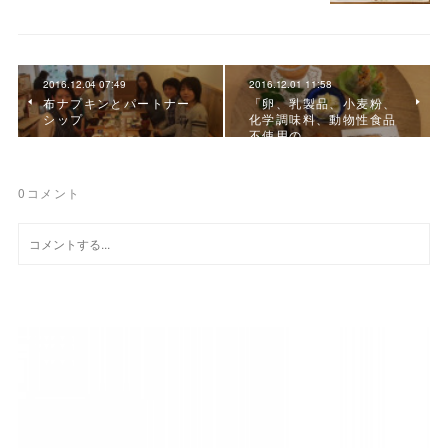
2016.12.04 07:49
2016.12.01 11:58
布ナプキンとパートナー
「卵、乳製品、小麦粉、
シップ
化学調味料、動物性食品
不使用の、
0
コメント