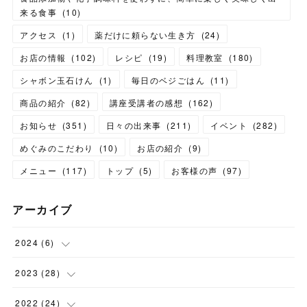
来る食事
(
10
)
アクセス
(
1
)
薬だけに頼らない生き方
(
24
)
お店の情報
(
102
)
レシピ
(
19
)
料理教室
(
180
)
シャボン玉石けん
(
1
)
毎日のベジごはん
(
11
)
商品の紹介
(
82
)
講座受講者の感想
(
162
)
お知らせ
(
351
)
日々の出来事
(
211
)
イベント
(
282
)
めぐみのこだわり
(
10
)
お店の紹介
(
9
)
メニュー
(
117
)
トップ
(
5
)
お客様の声
(
97
)
アーカイブ
2024
(
6
)
(
1
)
2023
(
28
)
(
1
)
(
2
)
2022
(
24
)