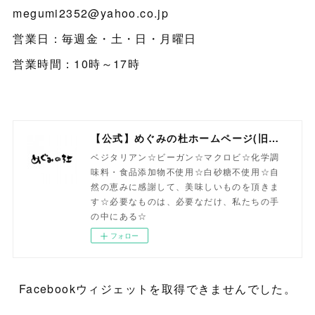
megumi2352@yahoo.co.jp
営業日：毎週金・土・日・月曜日
営業時間：10時～17時
【公式】めぐみの杜ホームページ(旧自然食工房）
ベジタリアン☆ビーガン☆マクロビ☆化学調
味料・食品添加物不使用☆白砂糖不使用☆自
然の恵みに感謝して、美味しいものを頂きま
す☆必要なものは、必要なだけ、私たちの手
の中にある☆
フォロー
Facebookウィジェットを取得できませんでした。