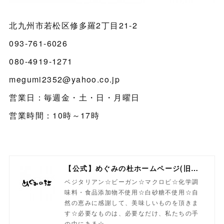
北九州市若松区修多羅2丁目21-2
093-761-6026
080-4919-1271
megumi2352@yahoo.co.jp
営業日：毎週金・土・日・月曜日
営業時間：10時～17時
【公式】めぐみの杜ホームページ(旧自然食工房）
ベジタリアン☆ビーガン☆マクロビ☆化学調
味料・食品添加物不使用☆白砂糖不使用☆自
然の恵みに感謝して、美味しいものを頂きま
す☆必要なものは、必要なだけ、私たちの手
の中にある☆