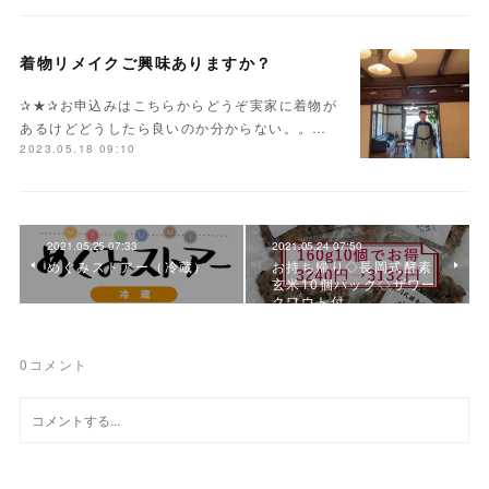
着物リメイクご興味ありますか？
✰★✰お申込みはこちらからどうぞ実家に着物が
あるけどどうしたら良いのか分からない。。…
2023.05.18 09:10
2021.05.25 07:33
2021.05.24 07:50
めぐみストアー（冷蔵）
お持ち帰り◇長岡式酵素
玄米10個パック◇ザワー
クワウト付
0
コメント