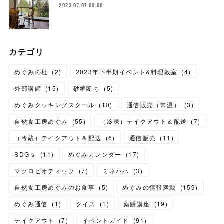
2023.07.07 09:00
カテゴリ
めぐみの杜
(
2
)
2023年下半期イベント&料理教室
(
4
)
外部講師
(
15
)
砂糖断ち
(
5
)
めぐみクッキングスクール
(
10
)
通信販売（常温）
(
3
)
自然食工房めぐみ
(
55
)
（冷凍）テイクアウト＆配送
(
7
)
（冷蔵）テイクアウト＆配送
(
6
)
通信販売
(
11
)
SDGｓ
(
11
)
めぐみカレンダー
(
17
)
マクロビオティック
(
7
)
ミネハハ
(
3
)
自然食工房めぐみのお食事
(
5
)
めぐみの情報満載
(
159
)
めぐみ通信
(
1
)
クイズ
(
1
)
薬膳講座
(
19
)
テイクアウト
(
7
)
イベントガイド
(
91
)