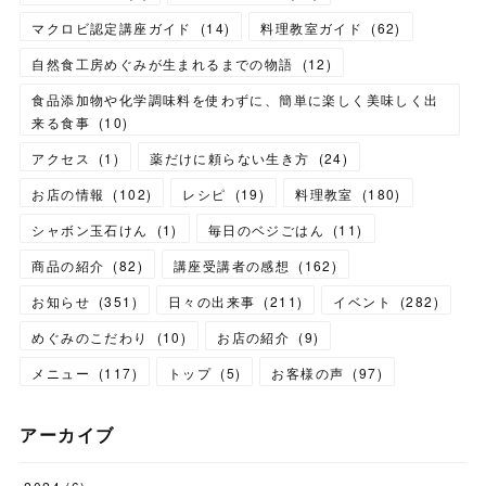
マクロビ認定講座ガイド
(
14
)
料理教室ガイド
(
62
)
自然食工房めぐみが生まれるまでの物語
(
12
)
食品添加物や化学調味料を使わずに、簡単に楽しく美味しく出
来る食事
(
10
)
アクセス
(
1
)
薬だけに頼らない生き方
(
24
)
お店の情報
(
102
)
レシピ
(
19
)
料理教室
(
180
)
シャボン玉石けん
(
1
)
毎日のベジごはん
(
11
)
商品の紹介
(
82
)
講座受講者の感想
(
162
)
お知らせ
(
351
)
日々の出来事
(
211
)
イベント
(
282
)
めぐみのこだわり
(
10
)
お店の紹介
(
9
)
メニュー
(
117
)
トップ
(
5
)
お客様の声
(
97
)
アーカイブ