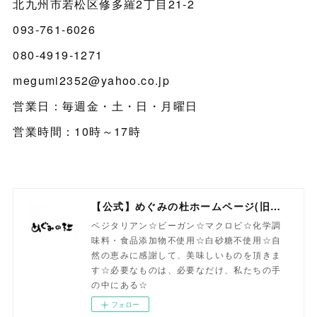
北九州市若松区修多羅2丁目21-2
093-761-6026
080-4919-1271
megumi2352@yahoo.co.jp
営業日：毎週金・土・日・月曜日
営業時間：10時～17時
【公式】めぐみの杜ホームページ(旧自然食工房）
ベジタリアン☆ビーガン☆マクロビ☆化学調
味料・食品添加物不使用☆白砂糖不使用☆自
然の恵みに感謝して、美味しいものを頂きま
す☆必要なものは、必要なだけ、私たちの手
の中にある☆
フォロー