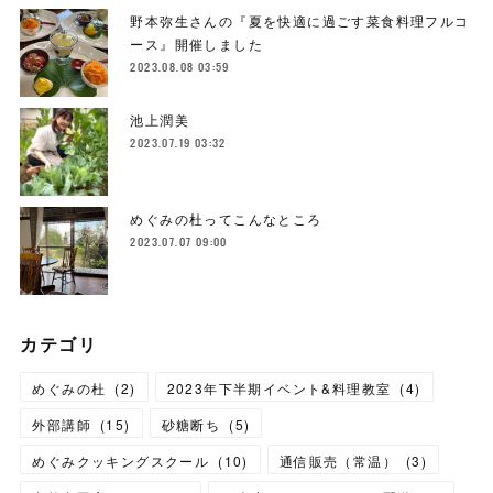
野本弥生さんの『夏を快適に過ごす菜食料理フルコ
ース』開催しました
2023.08.08 03:59
池上潤美
2023.07.19 03:32
めぐみの杜ってこんなところ
2023.07.07 09:00
カテゴリ
めぐみの杜
(
2
)
2023年下半期イベント&料理教室
(
4
)
外部講師
(
15
)
砂糖断ち
(
5
)
めぐみクッキングスクール
(
10
)
通信販売（常温）
(
3
)