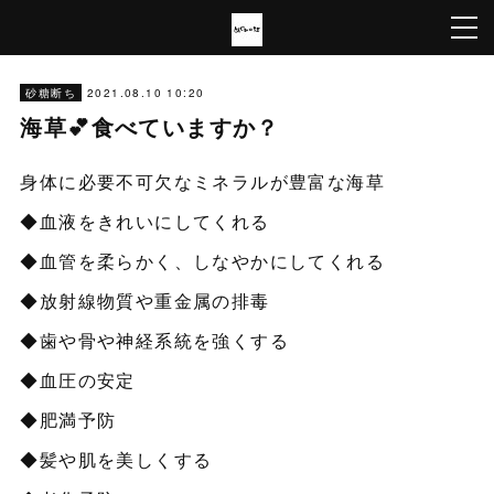
2021.08.10 10:20
砂糖断ち
海草💕食べていますか？
身体に必要不可欠なミネラルが豊富な海草
◆血液をきれいにしてくれる
◆血管を柔らかく、しなやかにしてくれる
◆放射線物質や重金属の排毒
◆歯や骨や神経系統を強くする
◆血圧の安定
◆肥満予防
◆髪や肌を美しくする