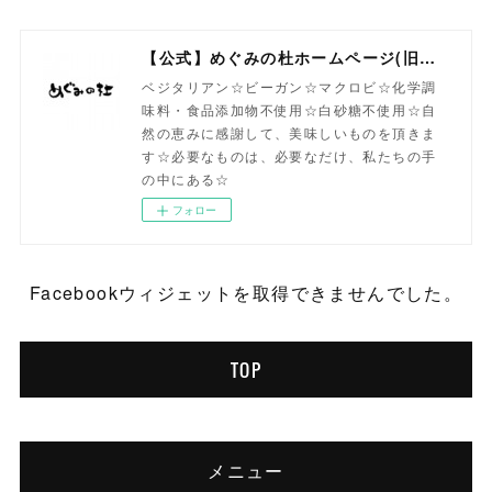
【公式】めぐみの杜ホームページ(旧自然食工房）
ベジタリアン☆ビーガン☆マクロビ☆化学調
味料・食品添加物不使用☆白砂糖不使用☆自
然の恵みに感謝して、美味しいものを頂きま
す☆必要なものは、必要なだけ、私たちの手
の中にある☆
フォロー
Facebookウィジェットを取得できませんでした。
TOP
メニュー