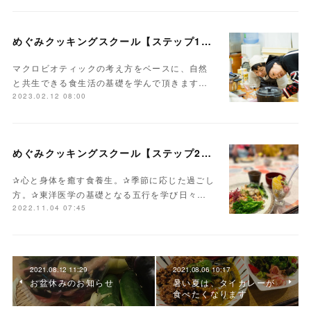
めぐみクッキングスクール【ステップ1】自然食基礎コース
マクロビオティックの考え方をベースに、自然
と共生できる食生活の基礎を学んで頂きます…
2023.02.12 08:00
めぐみクッキングスクール【ステップ2】季節を味わう食養生コース
✰心と身体を癒す食養生。✰季節に応じた過ごし
方。✰東洋医学の基礎となる五行を学び日々…
2022.11.04 07:45
2021.08.12 11:29
2021.08.06 10:17
お盆休みのお知らせ
暑い夏は、タイカレーが
食べたくなります