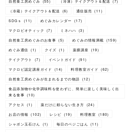
自然食工房めぐみ
(
55
)
（冷凍）テイクアウト＆配送
(
7
)
（冷蔵）テイクアウト＆配送
(
6
)
通信販売
(
11
)
SDGｓ
(
11
)
めぐみカレンダー
(
17
)
マクロビオティック
(
7
)
ミネハハ
(
3
)
自然食工房めぐみのお食事
(
5
)
めぐみの情報満載
(
159
)
めぐみ通信
(
1
)
クイズ
(
1
)
薬膳講座
(
19
)
テイクアウト
(
7
)
イベントガイド
(
91
)
マクロビ認定講座ガイド
(
14
)
料理教室ガイド
(
62
)
自然食工房めぐみが生まれるまでの物語
(
12
)
食品添加物や化学調味料を使わずに、簡単に楽しく美味しく出
来る食事
(
10
)
アクセス
(
1
)
薬だけに頼らない生き方
(
24
)
お店の情報
(
102
)
レシピ
(
19
)
料理教室
(
180
)
シャボン玉石けん
(
1
)
毎日のベジごはん
(
11
)